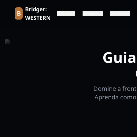
Bridger:
B
Guias
Stands
Armas
WESTERN
Guia
Domine a front
Aprenda como o