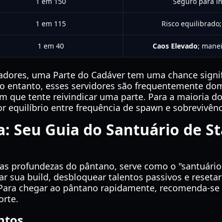
1 em 150
Seguro para in
1 em 115
Risco equilibrado
1 em 40
Caos Elevado
; manei
adores, uma Parte do Cadáver tem uma chance signi
o entanto, esses servidores são frequentemente dom
um que tente reivindicar uma parte. Para a maioria 
r equilíbrio entre frequência de spawn e sobrevivênc
: Seu Guia do Santuário de S
as profundezas do pântano, serve como o "santuário"
nar sua build, desbloquear talentos passivos e reseta
. Para chegar ao pântano rapidamente, recomenda-s
orte.
ntos