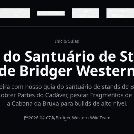
Localizações
Scripts e
Community
Progressão
e NPCs
Automação
Resources
Início
/
Guias
 do Santuário de S
de Bridger Wester
eira com nosso guia do santuário de stands de B
bter Partes do Cadáver, pescar Fragmentos de Fl
a Cabana da Bruxa para builds de alto nível.
2026-04-07
Bridger Western Wiki Team