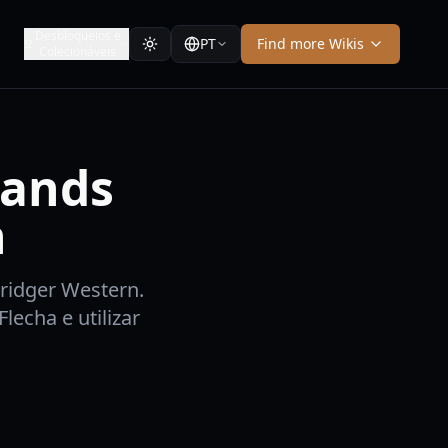
Desbloqueios e
PT
Find more Wikis
Colecionáveis
tands
n
ridger Western.
echa e utilizar