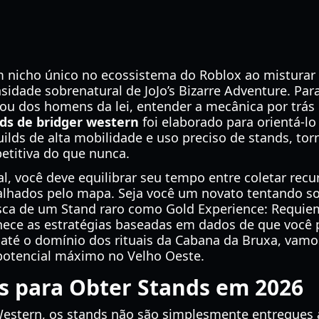
 nicho único no ecossistema do Roblox ao misturar a
nsidade sobrenatural de JoJo’s Bizarre Adventure. Pa
ei ou dos homens da lei, entender a mecânica por trás 
nds de bridger western
foi elaborado para orientá-l
lds de alta mobilidade e uso preciso de stands, tor
etitiva do que nunca.
al, você deve equilibrar seu tempo entre coletar recu
espalhados pelo mapa. Seja você um novato tentando so
ca de um Stand raro como Gold Experience: Requie
nece as estratégias baseadas em dados de que você 
 até o domínio dos rituais da Cabana da Bruxa, vam
 potencial máximo no Velho Oeste.
s para Obter Stands em 2026
Western, os stands não são simplesmente entregues 