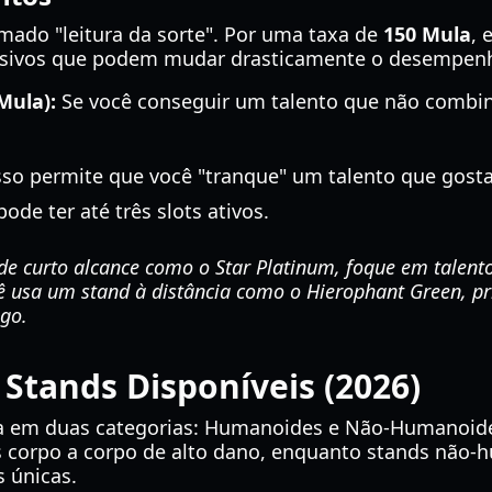
mado "leitura da sorte". Por uma taxa de
150 Mula
, 
assivos que podem mudar drasticamente o desempen
Mula):
Se você conseguir um talento que não combin
so permite que você "tranque" um talento que gosta
ode ter até três slots ativos.
e curto alcance como o Star Platinum, foque em talent
ê usa um stand à distância como o Hierophant Green, pr
go.
 Stands Disponíveis (2026)
dida em duas categorias: Humanoides e Não-Humanoi
orpo a corpo de alto dano, enquanto stands não-h
 únicas.