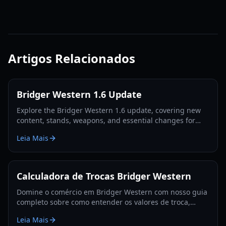
Artigos Relacionados
Bridger Western 1.6 Update
Explore the Bridger Western 1.6 update, covering new
content, stands, weapons, and essential changes for
players in 2026.
Leia Mais
Calculadora de Trocas Bridger Western
Domine o comércio em Bridger Western com nosso guia
completo sobre como entender os valores de troca,
utilizar a Fruta Rokakaka e tomar decisões de troca
Leia Mais
informadas.