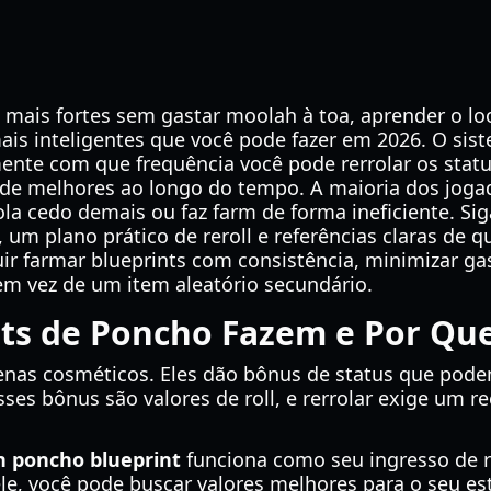
 mais fortes sem gastar moolah à toa, aprender o l
is inteligentes que você pode fazer em 2026. O sis
ente com que frequência você pode rerrolar os stat
idade melhores ao longo do tempo. A maioria dos jog
a cedo demais ou faz farm de forma ineficiente. Siga
, um plano prático de reroll e referências claras de
guir farmar blueprints com consistência, minimizar g
m vez de um item aleatório secundário.
nts de Poncho Fazem e Por Q
enas cosméticos. Eles dão bônus de status que po
sses bônus são valores de roll, e rerrolar exige um r
n poncho blueprint
funciona como seu ingresso de re
ele, você pode buscar valores melhores para o seu est