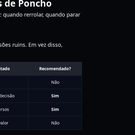
s de Poncho
: quando rerrolar, quando parar
ões ruins. Em vez disso,
ltado
Recomendado?
Não
decisão
Sim
ursos
Sim
alor
Não