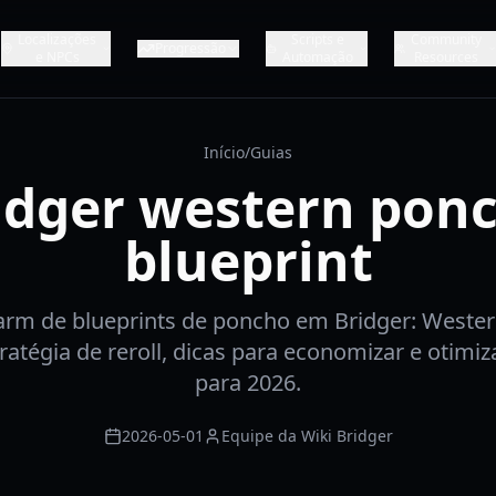
Localizações
Scripts e
Community
Progressão
e NPCs
Automação
Resources
Início
/
Guias
idger western pon
blueprint
arm de blueprints de poncho em Bridger: Wester
tratégia de reroll, dicas para economizar e otimi
para 2026.
2026-05-01
Equipe da Wiki Bridger