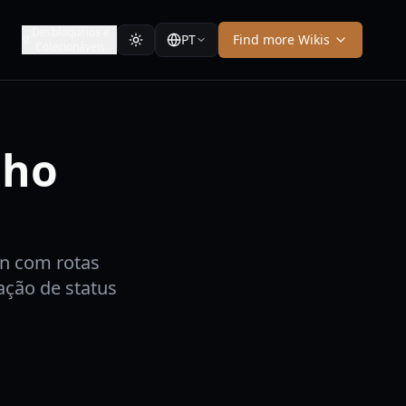
Desbloqueios e
PT
Find more Wikis
Colecionáveis
cho
n com rotas
zação de status