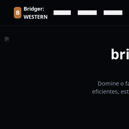
Bridger:
B
Guias
Stands
Armas
WESTERN
br
Domine o f
eficientes, es