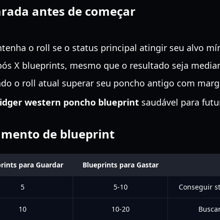
arada antes de começar
enha o roll se o status principal atingir seu alvo m
ós X blueprints, mesmo que o resultado seja media
do o roll atual superar seu poncho antigo com marg
idger western poncho blueprint
saudável para futu
amento de blueprint
rints para Guardar
Blueprints para Gastar
5
5-10
Conseguir st
10
10-20
Buscar