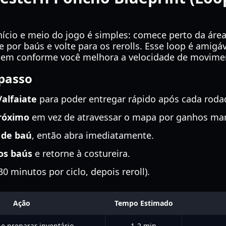
início e meio do jogo é simples: comece perto da área
por baús e volte para os rerolls. Esse loop é amigáve
a bem conforme você melhora a velocidade de movime
 passo
alfaiate
para poder entregar rápido após cada roda
próximo
em vez de atravessar o mapa por ganhos mar
 de baú
, então abra imediatamente.
os baús
e retorne à costureira.
0 minutos por ciclo, depois reroll).
Ação
Tempo Estimado
e preparar inventário
1-2 min