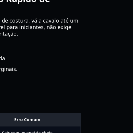
 de costura, vá a cavalo até um
l para iniciantes, não exige
ntação.
da.
ginais.
Erro Comum
Sair com inventário cheio