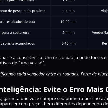
 ponto de pesca mais próximo
2-4 min
Viaj
ara resultados de baú
10-20 min
r para a costureira
2-4 min
Vender/fa
lueprints acumulados
5-10 min
Rer
ar é a consistência. Um único baú já pode fornecer 
tivas de “uma vez só”.
ficando cada vendedor entre as rodadas. Farm de bluepr
eligência: Evite o Erro Mais 
s, garanta que você compre seu primeiro poncho av
aparecer com preços bem diferentes dependendo de