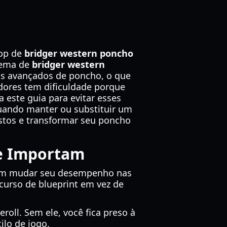
oop de
bridger western poncho
tema de
bridger western
us avançados de poncho, o que
adores tem dificuldade porque
 este guia para evitar esses
 quando manter ou substituir um
astos e transformar seu poncho
ue Importam
dem mudar seu desempenho nas
ecurso de blueprint em vez de
roll. Sem ele, você fica preso à
ilo de jogo.