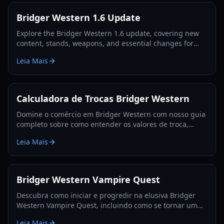
Bridger Western 1.6 Update
Explore the Bridger Western 1.6 update, covering new
content, stands, weapons, and essential changes for
players in 2026.
Leia Mais
Calculadora de Trocas Bridger Western
Domine o comércio em Bridger Western com nosso guia
completo sobre como entender os valores de troca,
utilizar a Fruta Rokakaka e tomar decisões de troca
Leia Mais
informadas.
Bridger Western Vampire Quest
Descubra como iniciar e progredir na elusiva Bridger
Western Vampire Quest, incluindo como se tornar um
vampiro e encontrar locais de aparição escondidos.
Leia Mais