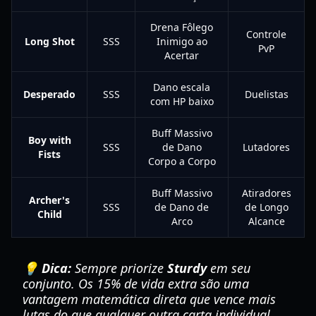
Drena Fôlego
Controle
Long Shot
SSS
Inimigo ao
PvP
Acertar
Dano escala
Desperado
SSS
Duelistas
com HP baixo
Buff Massivo
Boy with
SSS
de Dano
Lutadores
Fists
Corpo a Corpo
Buff Massivo
Atiradores
Archer's
SSS
de Dano de
de Longo
Child
Arco
Alcance
💡 Dica:
Sempre priorize
Sturdy
em seu
conjunto. Os 15% de vida extra são uma
vantagem matemática direta que vence mais
lutas do que qualquer outra carta individual.