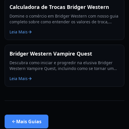
Calculadora de Trocas Bridger Western
Domine o comércio em Bridger Western com nosso guia
completo sobre como entender os valores de troca,
utilizar a Fruta Rokakaka e tomar decisões de troca
Leia Mais
informadas.
Bridger Western Vampire Quest
Descubra como iniciar e progredir na elusiva Bridger
Western Vampire Quest, incluindo como se tornar um
vampiro e encontrar locais de aparição escondidos.
Leia Mais
Mais
Guias