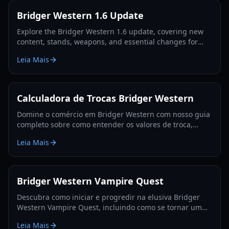
Bridger Western 1.6 Update
Explore the Bridger Western 1.6 update, covering new
content, stands, weapons, and essential changes for
players in 2026.
Leia Mais
Calculadora de Trocas Bridger Western
Domine o comércio em Bridger Western com nosso guia
completo sobre como entender os valores de troca,
utilizar a Fruta Rokakaka e tomar decisões de troca
Leia Mais
informadas.
Bridger Western Vampire Quest
Descubra como iniciar e progredir na elusiva Bridger
Western Vampire Quest, incluindo como se tornar um
vampiro e encontrar locais de aparição escondidos.
Leia Mais