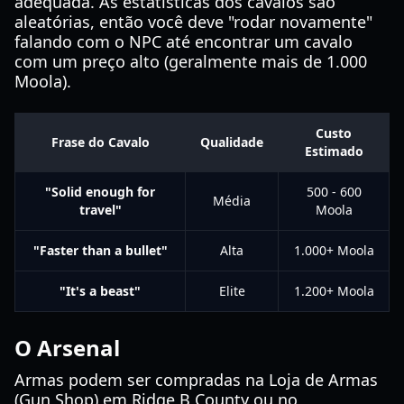
adequada. As estatísticas dos cavalos são
aleatórias, então você deve "rodar novamente"
falando com o NPC até encontrar um cavalo
com um preço alto (geralmente mais de 1.000
Moola).
Custo
Frase do Cavalo
Qualidade
Estimado
"Solid enough for
500 - 600
Média
travel"
Moola
"Faster than a bullet"
Alta
1.000+ Moola
"It's a beast"
Elite
1.200+ Moola
O Arsenal
Armas podem ser compradas na Loja de Armas
(Gun Shop) em Ridge B County ou no