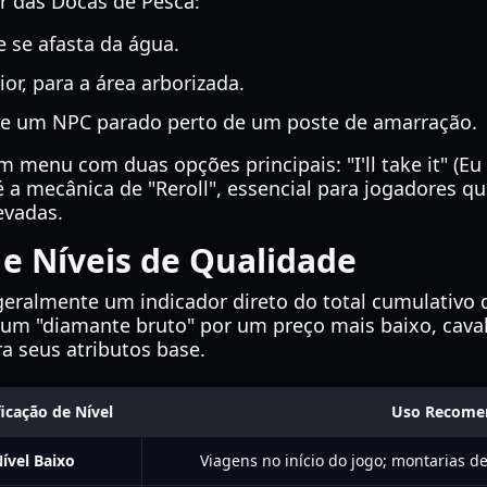
r das Docas de Pesca:
e se afasta da água.
ior, para a área arborizada.
 e um NPC parado perto de um poste de amarração.
menu com duas opções principais: "I'll take it" (Eu
é a mecânica de "Reroll", essencial para jogadores q
evadas.
 e Níveis de Qualidade
geralmente um indicador direto do total cumulativo 
 um "diamante bruto" por um preço mais baixo, cava
ra seus atributos base.
ficação de Nível
Uso Recome
ível Baixo
Viagens no início do jogo; montarias d