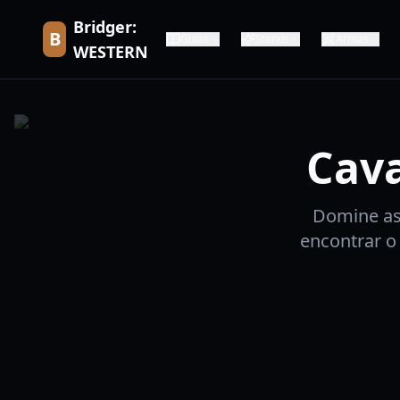
Bridger:
B
Guias
Stands
Armas
WESTERN
Cava
Domine as
encontrar o 