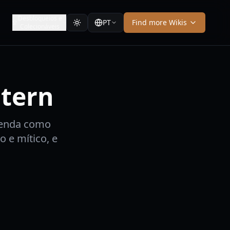
Desbloqueios e
PT
Find more Wikis
Colecionáveis
stern
renda como
o e mítico, e