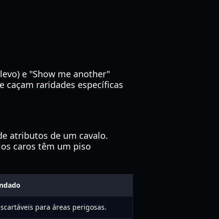
 levo) e "Show me another"
ue caçam raridades específicas
de atributos de um cavalo.
los caros têm um piso
ndado
escartáveis para áreas perigosas.