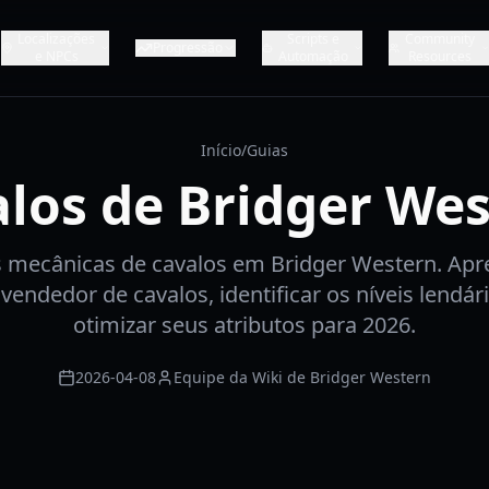
Localizações
Scripts e
Community
Progressão
e NPCs
Automação
Resources
Início
/
Guias
los de Bridger We
 mecânicas de cavalos em Bridger Western. Ap
vendedor de cavalos, identificar os níveis lendári
otimizar seus atributos para 2026.
2026-04-08
Equipe da Wiki de Bridger Western