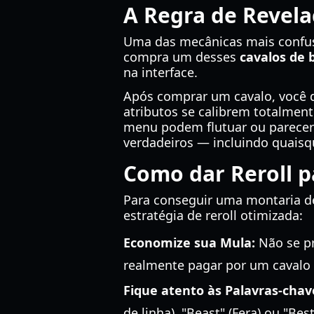
A Regra de Revela
Uma das mecânicas mais confusa
compra um desses
cavalos de 
na interface.
Após comprar um cavalo, você
atributos se calibrem totalme
menu podem flutuar ou parecer 
verdadeiros — incluindo quais
Como dar Reroll p
Para conseguir uma montaria de
estratégia de reroll otimizada:
Economize sua Mula:
Não se pr
realmente pagar por um cavalo de
Fique atento às Palavras-chav
de linha), "Beast" (Fera) ou "B