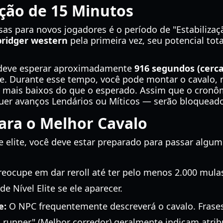
ção de 15 Minutos
s para novos jogadores é o período de "Estabilizaç
bridger western
pela primeira vez, seu potencial tot
 deve esperar aproximadamente
916 segundos (cerca
nte. Durante esse tempo, você pode montar o cavalo
mais baixos do que o esperado. Assim que o cronôme
quer avanços Lendários ou Míticos — serão bloquea
ara o Melhor Cavalo
 elite, você deve estar preparado para passar algum
eocupe em dar reroll até ter pelo menos 2.000 mulas
 Nível Elite se ele aparecer.
e:
O NPC frequentemente descreverá o cavalo. Frases
est runner" (Melhor corredor) geralmente indicam atri