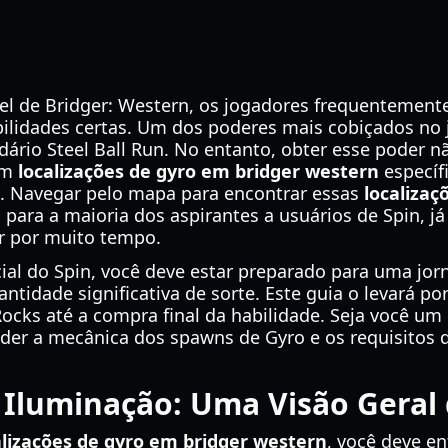
vel de Bridger: Western, os jogadores frequentemen
ilidades certas. Um dos poderes mais cobiçados no j
ário Steel Ball Run. No entanto, obter esse poder n
em
localizações de gyro em bridger western
específ
s. Navegar pelo mapa para encontrar essas
localizaç
o para a maioria dos aspirantes a usuários de Spin,
 por muito tempo.
ial do Spin, você deve estar preparado para uma jor
ntidade significativa de sorte. Este guia o levará p
Rocks até a compra final da habilidade. Seja você um p
r a mecânica dos spawns de Gyro e os requisitos d
Iluminação: Uma Visão Geral 
alizações de gyro em bridger western
, você deve e