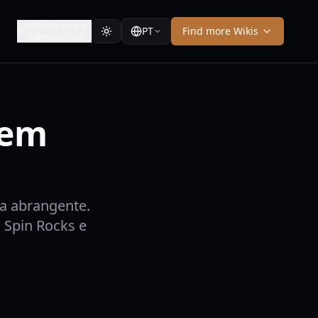
Desbloqueios e
PT
Find more Wikis
Colecionáveis
 em
a abrangente.
 Spin Rocks e