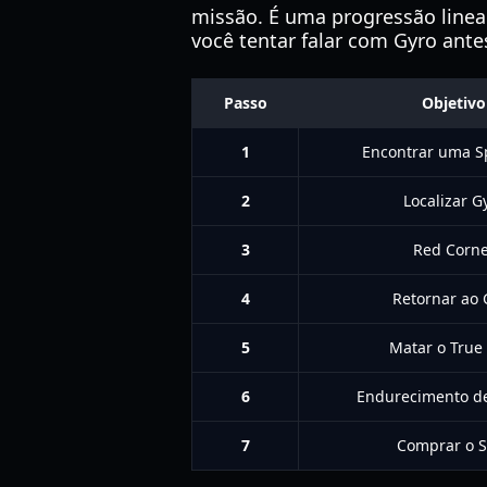
missão. É uma progressão linear
você tentar falar com Gyro ante
Passo
Objetivo
1
Encontrar uma S
2
Localizar G
3
Red Corne
4
Retornar ao 
5
Matar o True
6
Endurecimento de
7
Comprar o S