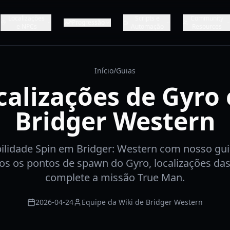
Localizações
Scripts e
Community
Progressão
e NPCs
Automação
Resources
Início
/
Guias
calizações de Gyro
Bridger Western
ilidade Spin em Bridger: Western com nosso gui
os os pontos de spawn do Gyro, localizações das
complete a missão True Man.
2026-04-24
Equipe da Wiki de Bridger Western