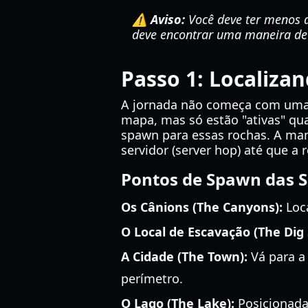
⚠️ Aviso:
Você deve ter menos d
deve encontrar uma maneira de 
Passo 1: Localiza
A jornada não começa com uma 
mapa, mas só estão "ativas" qua
spawn para essas rochas. A mane
servidor (server hop) até que a 
Pontos de Spawn das S
Os Cânions (The Canyons):
Loca
O Local de Escavação (The Dig 
A Cidade (The Town):
Vá para a 
perímetro.
O Lago (The Lake):
Posicionada