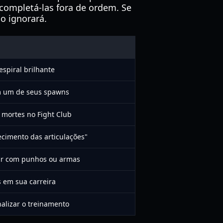
 completá-las fora de ordem. Se
o ignorará.
o
spiral brilhante
em um de seus spawns
 mortes no Fight Club
ecimento das articulações"
ar com punhos ou armas
s em sua carreira
nalizar o treinamento