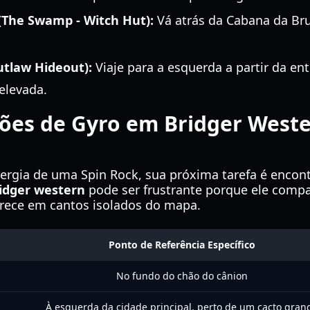
(The Swamp - Witch Hut):
Vá atrás da Cabana da Bru
utlaw Hideout):
Viaje para a esquerda a partir da en
elevada.
ções de Gyro em Bridger West
nergia de uma Spin Rock, sua próxima tarefa é encont
ridger western
pode ser frustrante porque ele compar
ece em cantos isolados do mapa.
Ponto de Referência Específico
No fundo do chão do cânion
À esquerda da cidade principal, perto de um cacto gran