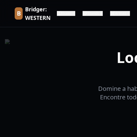
Bridger:
B
Guias
Stands
Armas
WESTERN
Lo
Domine a hab
Encontre tod