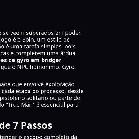
te se veem superados em poder
ogo é o Spin, um estilo de
ão é uma tarefa simples, pois
icas e completem uma árdua
ões de gyro em bridger
 já que o NPC homônimo, Gyro,
nada que envolve exploração,
or cada etapa do processo, desde
istoleiro solitário ou parte de
o "True Man" é essencial para
de 7 Passos
ntender o escopo completo da