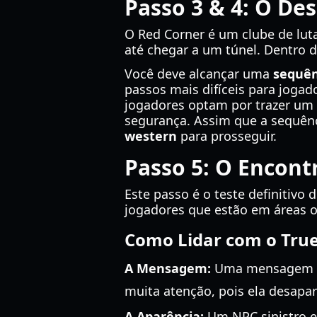
Passo 3 & 4: O De
O Red Corner é um clube de luta
até chegar a um túnel. Dentro d
Você deve alcançar uma
sequên
passos mais difíceis para joga
jogadores optam por trazer um 
segurança. Assim que a sequênc
western
para prosseguir.
Passo 5: O Encont
Este passo é o teste definitivo
jogadores que estão em áreas 
Como Lidar com o Tru
A Mensagem:
Uma mensagem fra
muita atenção, pois ela desapa
A Aparência:
Um NPC sinistro e