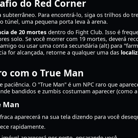
safio do Red Corner
 subterrâneo. Para encontrá-lo, siga os trilhos do tr
o túnel, uma pequena porta leva à arena.
cia de 20 mortes
dentro do Fight Club. Isso é fre
dores solo. Se você morrer com 19 mortes, deverá re
amigo ou usar uma conta secundária (alt) para "far
ia for alcançada, retorne a qualquer uma das
locali
ro com o True Man
 de paciência. O "True Man" é um NPC raro que apare
onde bandidos e zumbis costumam aparecer (como a 
e Man
ca aparecerá na sua tela dizendo para você desequ
rece rapidamente.
 imóvel aparecerá por perto, encarando você.