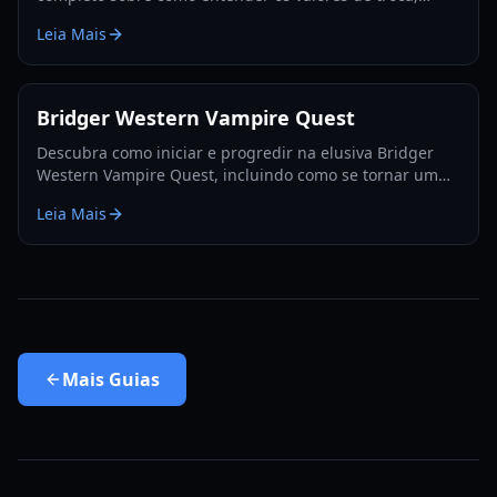
utilizar a Fruta Rokakaka e tomar decisões de troca
Leia Mais
informadas.
Bridger Western Vampire Quest
Descubra como iniciar e progredir na elusiva Bridger
Western Vampire Quest, incluindo como se tornar um
vampiro e encontrar locais de aparição escondidos.
Leia Mais
Mais
Guias