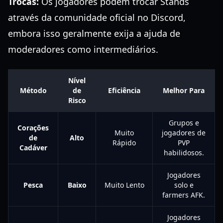
Trocas:
Os jogadores podem trocar Stands
através da comunidade oficial no Discord,
embora isso geralmente exija a ajuda de
moderadores como intermediários.
Nível
Método
de
Eficiência
Melhor Para
Risco
Grupos e
Corações
Muito
jogadores de
de
Alto
Rápido
PVP
Cadáver
habilidosos.
Jogadores
Pesca
Baixo
Muito Lento
solo e
farmers AFK.
Jogadores