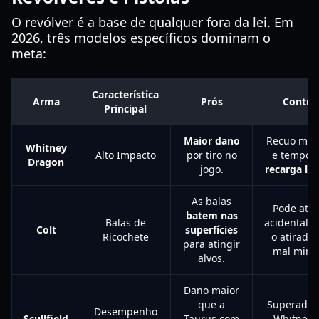
O revólver é a base de qualquer fora da lei. Em
2026, três modelos específicos dominam o
meta:
Característica
Arma
Prós
Contra
Principal
Maior dano
Recuo mas
Whitney
Alto Impacto
por tiro no
e tempos
Dragon
jogo.
recarga le
As balas
Pode atin
batem nas
Balas de
acidentalm
Colt
superfícies
Ricochete
o atirador
para atingir
mal mira
alvos.
Dano maior
que a
Superada 
Desempenho
Scullfield
Taurus com
Whitney 