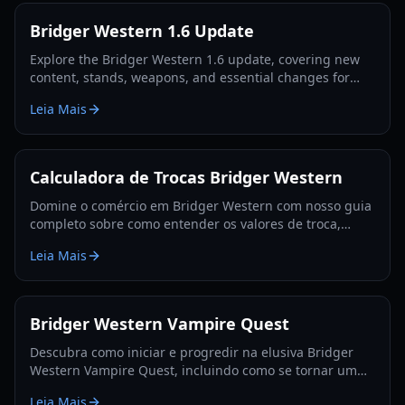
Bridger Western 1.6 Update
Explore the Bridger Western 1.6 update, covering new
content, stands, weapons, and essential changes for
players in 2026.
Leia Mais
Calculadora de Trocas Bridger Western
Domine o comércio em Bridger Western com nosso guia
completo sobre como entender os valores de troca,
utilizar a Fruta Rokakaka e tomar decisões de troca
Leia Mais
informadas.
Bridger Western Vampire Quest
Descubra como iniciar e progredir na elusiva Bridger
Western Vampire Quest, incluindo como se tornar um
vampiro e encontrar locais de aparição escondidos.
Leia Mais