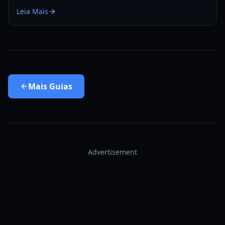
vampiro e encontrar locais de aparição escondidos.
Leia Mais
Mais
Guias
Advertisement