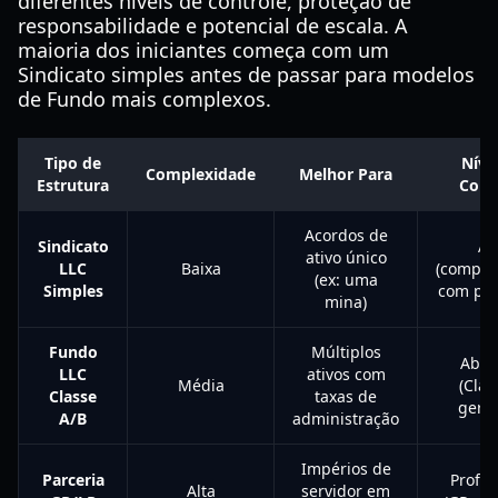
diferentes níveis de controle, proteção de
responsabilidade e potencial de escala. A
maioria dos iniciantes começa com um
Sindicato simples antes de passar para modelos
de Fundo mais complexos.
Tipo de
Níve
Complexidade
Melhor Para
Estrutura
Cont
Acordos de
Sindicato
Al
ativo único
LLC
Baixa
(compar
(ex: uma
Simples
com par
mina)
Fundo
Múltiplos
Abso
LLC
ativos com
Média
(Clas
Classe
taxas de
geren
A/B
administração
Impérios de
Parceria
Profis
Alta
servidor em