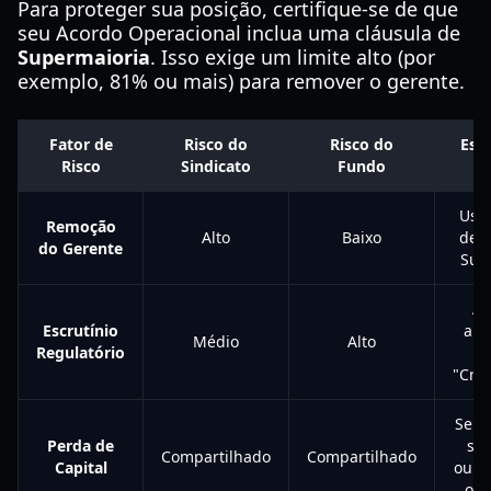
Para proteger sua posição, certifique-se de que
seu Acordo Operacional inclua uma cláusula de
Supermaioria
. Isso exige um limite alto (por
exemplo, 81% ou mais) para remover o gerente.
Fator de
Risco do
Risco do
Estr
Risco
Sindicato
Fundo
Mi
Use 
Remoção
Alto
Baixo
de v
do Gerente
Sup
Ap
Escrutínio
ape
Médio
Alto
Regulatório
"Cre
Semp
Perda de
seu
Compartilhado
Compartilhado
Capital
ouro
os 