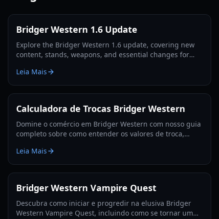
Bridger Western 1.6 Update
Explore the Bridger Western 1.6 update, covering new
content, stands, weapons, and essential changes for
players in 2026.
Leia Mais
Calculadora de Trocas Bridger Western
Domine o comércio em Bridger Western com nosso guia
completo sobre como entender os valores de troca,
utilizar a Fruta Rokakaka e tomar decisões de troca
Leia Mais
informadas.
Bridger Western Vampire Quest
Descubra como iniciar e progredir na elusiva Bridger
Western Vampire Quest, incluindo como se tornar um