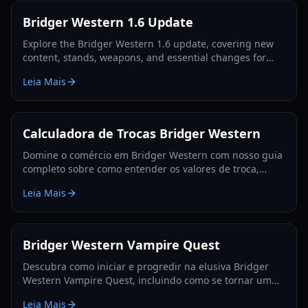
Bridger Western 1.6 Update
Explore the Bridger Western 1.6 update, covering new
content, stands, weapons, and essential changes for
players in 2026.
Leia Mais
Calculadora de Trocas Bridger Western
Domine o comércio em Bridger Western com nosso guia
completo sobre como entender os valores de troca,
utilizar a Fruta Rokakaka e tomar decisões de troca
Leia Mais
informadas.
Bridger Western Vampire Quest
Descubra como iniciar e progredir na elusiva Bridger
Western Vampire Quest, incluindo como se tornar um
vampiro e encontrar locais de aparição escondidos.
Leia Mais