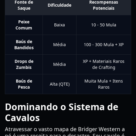
Fonte de
Recompensas
Dificuldade
Saque
Potenciais
Peixe
Baixa
10 - 50 Mula
Comum
Baús de
Média
100 - 300 Mula + XP
Bandidos
Drops de
XP + Materiais Raros
Média
Zumbis
de Crafting
Baús de
Muita Mula + Itens
Alta (QTE)
Pesca
Raros
Dominando o Sistema de
Cavalos
Atravessar o vasto mapa de Bridger Western a
pé é uma receita para o desastre. Seu cavalo é