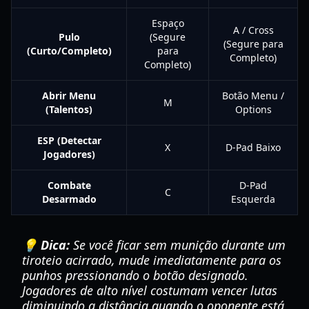
Espaço
A / Cross
Pulo
(Segure
(Segure para
(Curto/Completo)
para
Completo)
Completo)
Abrir Menu
Botão Menu /
M
(Talentos)
Options
ESP (Detectar
X
D-Pad Baixo
Jogadores)
Combate
D-Pad
C
Desarmado
Esquerda
💡 Dica:
Se você ficar sem munição durante um
tiroteio acirrado, mude imediatamente para os
punhos pressionando o botão designado.
Jogadores de alto nível costumam vencer lutas
diminuindo a distância quando o oponente está