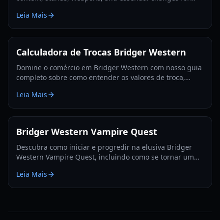
players in 2026.
Leia Mais
Calculadora de Trocas Bridger Western
Domine o comércio em Bridger Western com nosso guia
completo sobre como entender os valores de troca,
utilizar a Fruta Rokakaka e tomar decisões de troca
Leia Mais
informadas.
Bridger Western Vampire Quest
Descubra como iniciar e progredir na elusiva Bridger
Western Vampire Quest, incluindo como se tornar um
vampiro e encontrar locais de aparição escondidos.
Leia Mais