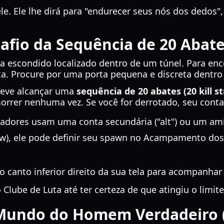
le. Ele lhe dirá para "endurecer seus nós dos dedos"
afio da Sequência de 20 Abat
 escondido localizado dentro de um túnel. Para enco
. Procure por uma porta pequena e discreta dentro 
deve alcançar uma
sequência de 20 abates (20 kill s
rrer nenhuma vez. Se você for derrotado, seu contad
adores usam uma conta secundária ("alt") ou um amig
aw), ele pode definir seu spawn no Acampamento dos 
o canto inferior direito da sua tela para acompanhar
Clube de Luta até ter certeza de que atingiu o limit
Mundo do Homem Verdadeiro 