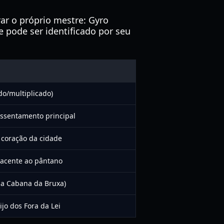
ar o próprio mestre: Gyro
e pode ser identificado por seu
o/multiplicado)
ssentamento principal
 coração da cidade
jacente ao pântano
da Cabana da Bruxa)
jo dos Fora da Lei