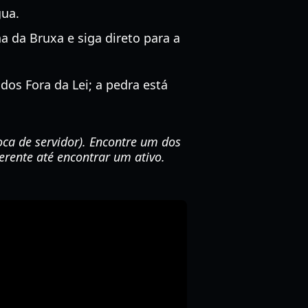
gua.
 da Bruxa e siga direto para a
dos Fora da Lei; a pedra está
ca de servidor). Encontre um dos
ferente até encontrar um ativo.