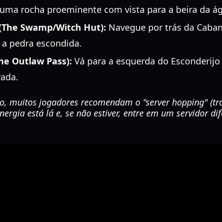
uma rocha proeminente com vista para a beira da á
 (The Swamp/Witch Hut):
Navegue por trás da Cabana
 a pedra escondida.
he Outlaw Pass):
Vá para a esquerda do Esconderijo 
vada.
 muitos jogadores recomendam o "server hopping" (tro
energia está lá e, se não estiver, entre em um servidor di