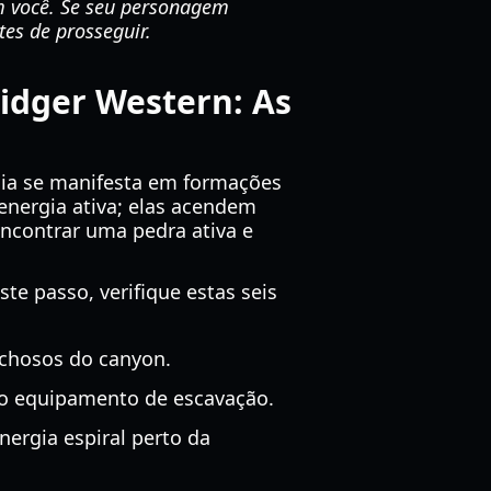
m você. Se seu personagem
es de prosseguir.
idger Western: As
rgia se manifesta em formações
nergia ativa; elas acendem
encontrar uma pedra ativa e
ste passo, verifique estas seis
ochosos do canyon.
do equipamento de escavação.
energia espiral perto da