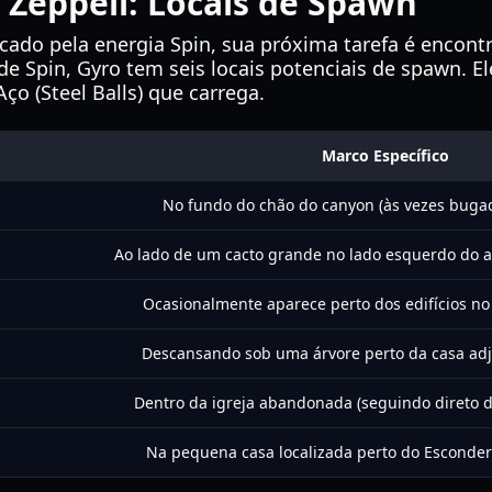
Zeppeli: Locais de Spawn
ado pela energia Spin, sua próxima tarefa é encontr
e Spin, Gyro tem seis locais potenciais de spawn. El
Aço (Steel Balls) que carrega.
Marco Específico
No fundo do chão do canyon (às vezes bugad
Ao lado de um cacto grande no lado esquerdo do a
Ocasionalmente aparece perto dos edifícios no
Descansando sob uma árvore perto da casa ad
Dentro da igreja abandonada (seguindo direto 
Na pequena casa localizada perto do Esconderi