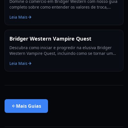
Domine o comércio em Bridger Western com nosso guia
completo sobre como entender os valores de troca,
utilizar a Fruta Rokakaka e tomar decisões de troca
Leia Mais
informadas.
Bridger Western Vampire Quest
Descubra como iniciar e progredir na elusiva Bridger
Western Vampire Quest, incluindo como se tornar um
vampiro e encontrar locais de aparição escondidos.
Leia Mais
Mais
Guias