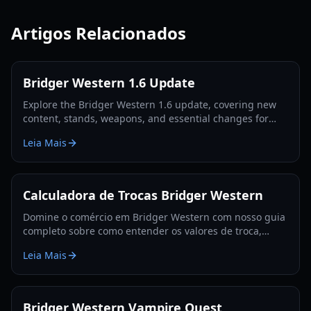
Artigos Relacionados
Bridger Western 1.6 Update
Explore the Bridger Western 1.6 update, covering new
content, stands, weapons, and essential changes for
players in 2026.
Leia Mais
Calculadora de Trocas Bridger Western
Domine o comércio em Bridger Western com nosso guia
completo sobre como entender os valores de troca,
utilizar a Fruta Rokakaka e tomar decisões de troca
Leia Mais
informadas.
Bridger Western Vampire Quest