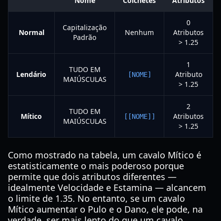
Nome
Colchetes
Atributos
0
Capitalização
Normal
Nenhum
Atributos
Padrão
> 1.25
1
TUDO EM
Lendário
Atributo
[NOME]
MAIÚSCULAS
> 1.25
2
TUDO EM
Mítico
Atributos
[[NOME]]
MAIÚSCULAS
> 1.25
Como mostrado na tabela, um cavalo Mítico é
estatisticamente o mais poderoso porque
permite que dois atributos diferentes —
idealmente Velocidade e Estamina — alcancem
o limite de 1.35. No entanto, se um cavalo
Mítico aumentar o Pulo e o Dano, ele pode, na
verdade, ser mais lento do que um cavalo