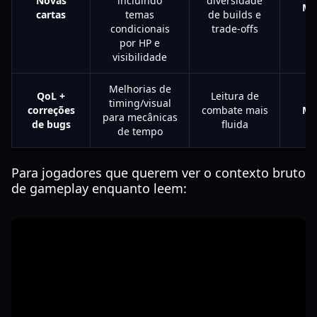
Novas
incluindo
diversidade
Mé
cartas
temas
de builds e
condicionais
trade-offs
por HP e
visibilidade
Melhorias de
QoL +
Leitura de
timing/visual
correções
combate mais
Mé
para mecânicas
de bugs
fluida
de tempo
Para jogadores que querem ver o contexto bruto
de gameplay enquanto leem: