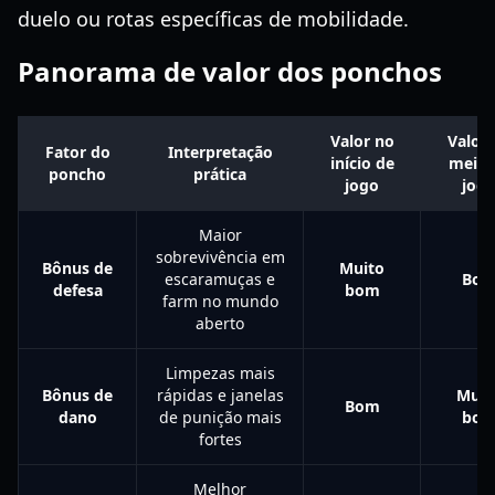
duelo ou rotas específicas de mobilidade.
Panorama de valor dos ponchos
Valor no
Valor 
Fator do
Interpretação
início de
meio 
poncho
prática
jogo
jog
Maior
sobrevivência em
Bônus de
Muito
escaramuças e
Bo
defesa
bom
farm no mundo
aberto
Limpezas mais
Bônus de
rápidas e janelas
Muit
Bom
dano
de punição mais
bo
fortes
Melhor