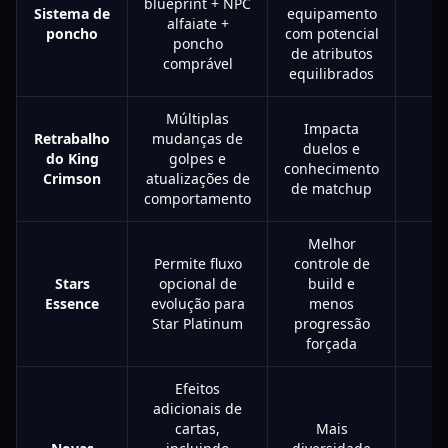
blueprint + NPC
Sistema de
equipamento
alfaiate +
Al
poncho
com potencial
poncho
de atributos
comprável
equilibrados
Múltiplas
Impacta
Retrabalho
mudanças de
duelos e
do King
golpes e
Al
conhecimento
Crimson
atualizações de
de matchup
comportamento
Melhor
Permite fluxo
controle de
Stars
opcional de
build e
Al
Essence
evolução para
menos
Star Platinum
progressão
forçada
Efeitos
adicionais de
cartas,
Mais