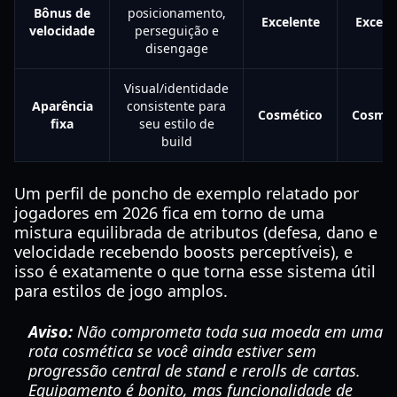
Bônus de
posicionamento,
Excelente
Excele
velocidade
perseguição e
disengage
Visual/identidade
Aparência
consistente para
Cosmético
Cosmét
fixa
seu estilo de
build
Um perfil de poncho de exemplo relatado por
jogadores em 2026 fica em torno de uma
mistura equilibrada de atributos (defesa, dano e
velocidade recebendo boosts perceptíveis), e
isso é exatamente o que torna esse sistema útil
para estilos de jogo amplos.
Aviso:
Não comprometa toda sua moeda em uma
rota cosmética se você ainda estiver sem
progressão central de stand e rerolls de cartas.
Equipamento é bonito, mas funcionalidade de