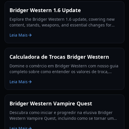
Bridger Western 1.6 Update
Explore the Bridger Western 1.6 update, covering new
content, stands, weapons, and essential changes for
players in 2026.
Leia Mais
Calculadora de Trocas Bridger Western
Domine o comércio em Bridger Western com nosso guia
completo sobre como entender os valores de troca,
utilizar a Fruta Rokakaka e tomar decisões de troca
Leia Mais
informadas.
Bridger Western Vampire Quest
Descubra como iniciar e progredir na elusiva Bridger
Western Vampire Quest, incluindo como se tornar um
vampiro e encontrar locais de aparição escondidos.
Leia Mais