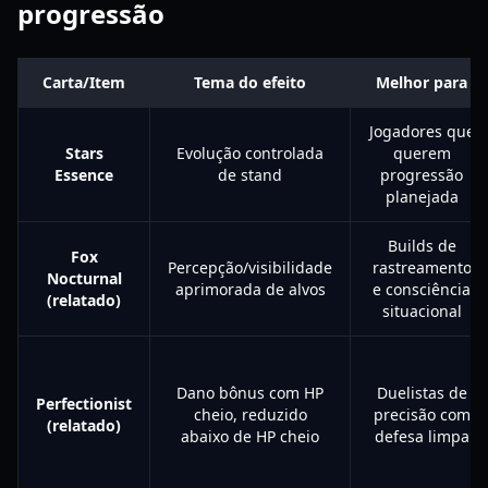
progressão
Carta/Item
Tema do efeito
Melhor para
Jogadores que
Stars
Evolução controlada
querem
Essence
de stand
progressão
planejada
Builds de
Fox
Percepção/visibilidade
rastreamento
Nocturnal
aprimorada de alvos
e consciência
(relatado)
situacional
Dano bônus com HP
Duelistas de
Perfectionist
cheio, reduzido
precisão com
(relatado)
abaixo de HP cheio
defesa limpa