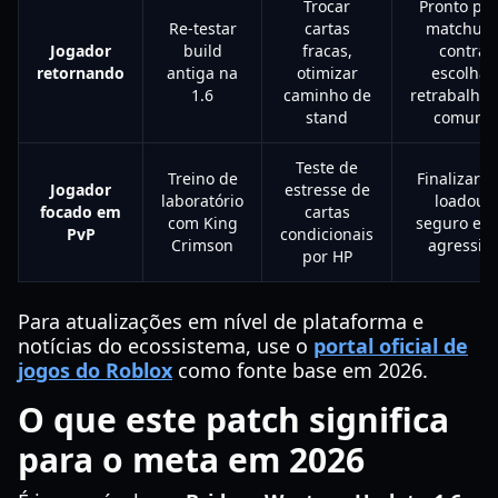
Trocar
Pronto pa
Re-testar
cartas
matchup
Jogador
build
fracas,
contra
retornando
antiga na
otimizar
escolhas
1.6
caminho de
retrabalha
stand
comuns
Teste de
Treino de
Finalizar 
Jogador
estresse de
laboratório
loadout
focado em
cartas
com King
seguro e 
PvP
condicionais
Crimson
agressiv
por HP
Para atualizações em nível de plataforma e
notícias do ecossistema, use o
portal oficial de
jogos do Roblox
como fonte base em 2026.
O que este patch significa
para o meta em 2026