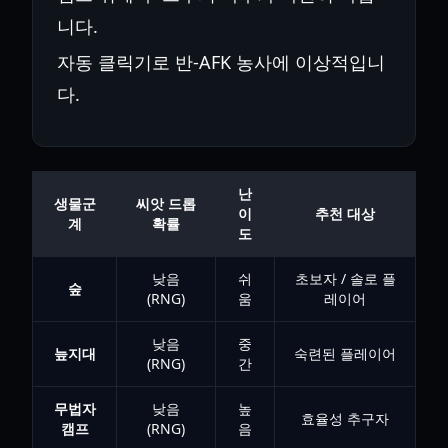
니다.
자동 클릭기로 반-AFK 농사에 이상적입니
다.
난
생물군
씨앗 드롭
이
추천 대상
계
확률
도
낮음
쉬
초보자 / 솔로 플
숲
(RNG)
움
레이어
낮음
중
늪지대
숙련된 플레이어
(RNG)
간
무법자
낮음
높
효율성 추구자
캠프
(RNG)
음