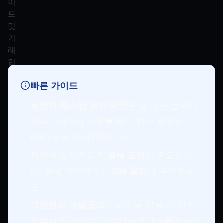
빠른 가이드
브릿저 웨스턴 로카 씨앗
은 숲 또는 늪지대
생물군계에서 나무를 베어 얻는 희귀한
RNG 드롭 아이템입니다.
씨앗을 농사하려면
벌목 도끼
가 필요합니
다. 벌목 NPC에게서
250 물라
에 구매하세
요.
그린랜드 생물군계
는 씨앗을 심을 수 있는
유일한 장소이며, 성장에는 약
3-5분
이 소요