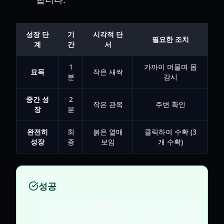
성장 단
기
시각적 단
필요한 조치
계
간
서
1
가까이 머물며 몹
묘목
작은 새싹
분
감시
중간 성
2
작은 관목
주변 확인
장
분
완전히
최
붉은 열매
클릭하여 수확 (3
성장
종
보임
개 수확)
성공
하나의 씨앗은 일반적으로 세 개의 로카
카카 열매를 생산합니다. 이것은 식물을