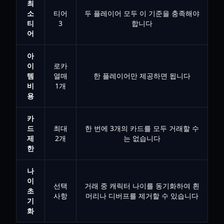
최
소
티어
두 플레이어 모두 이 기준을 충족해야
티
3
합니다
어
아
이
로카
템
열매
한 플레이어만 제공하면 됩니다
비
1개
용
카
드
최대
한 번에 3개의 카드를 모두 거래할 수
제
2개
는 없습니다
한
나
이
선택
거래 중 캐릭터 나이를 동기화하여 흰
초
사항
머리나 디버프를 제거할 수 있습니다
기
화