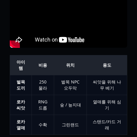
아이
비용
위치
용도
템
벌목
250
벌목 NPC
씨앗을 위해 나
도끼
물라
오두막
무 베기
로카
RNG
열매를 위해 심
숲 / 늪지대
씨앗
드롭
기
로카
스탠드/카드 거
수확
그린랜드
열매
래