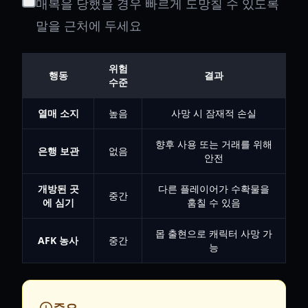
매복을 당했을 경우 빠르게 도망칠 수 있도록
말을 근처에 두세요
위험
행동
결과
수준
열매 소지
높음
사망 시 잠재적 손실
향후 사용 또는 거래를 위해
은행 보관
없음
안전
개방된 곳
다른 플레이어가 수확물을
중간
에 심기
훔칠 수 있음
몹 출현으로 캐릭터 사망 가
AFK 농사
중간
능