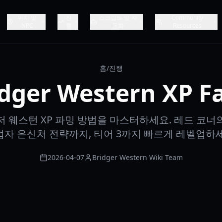
위치 및
진
스크립트 및 자
Community
NPC
행
동화
Resources
홈
/
진행
idger Western XP F
저 웨스턴 XP 파밍 방법을 마스터하세요. 레드 코너
법자 은신처 전략까지, 티어 3까지 빠르게 레벨업하세
2026-04-07
Bridger Western Wiki Team