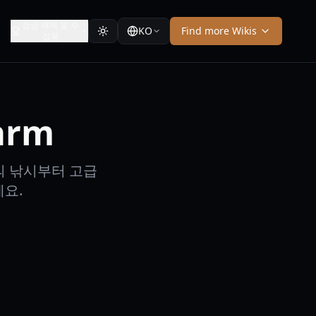
잠금 해제 및 수
KO
Find more Wikis
집품
arm
의 낚시부터 고급
요.