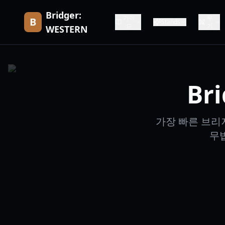
Bridger:
가이
무
B
Stands
드
기
WESTERN
Br
가장 빠른 브리
무