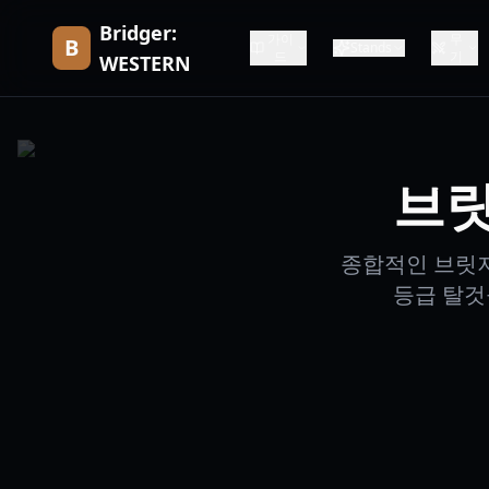
Bridger:
가이
무
B
Stands
드
기
WESTERN
브릿
종합적인 브릿저
등급 탈것