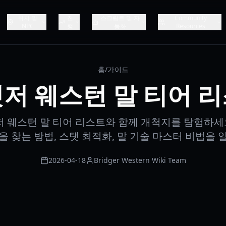
위치 및
진
스크립트 및 자
Community
NPC
행
동화
Resources
홈
/
가이드
저 웨스턴 말 티어 
 웨스턴 말 티어 리스트와 함께 개척지를 탐험하세요
을 찾는 방법, 스탯 최적화, 말 기술 마스터 비법을 
2026-04-18
Bridger Western Wiki Team