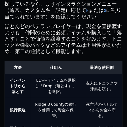
探しているなら、まずインタラクションメニュー
（通常、カスタムキー設定に応じて
または
に割り
E
G
当てられています）を確認してください。
ほとんどのベテランプレイヤーは、現金を直接渡す
よりも、仲間のために必須アイテムを購入して「落
とす」ことで価値を譲渡することを好みます。トニ
ックや弾薬パックなどのアイテムは汎用性が高いた
め、第二の通貨として機能します。
方法
仕組み
最適な使用例
インベン
UIからアイテムを選択
友人にトニックや
トリから
し「Drop（落とす）」
弾薬を渡す。
落とす
を選択。
Ridge B Countyの銀行
死亡時のペナルテ
銀行振込
を使用して資金を保
ィからお金を守
管。
る。