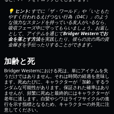
💡 ヒント:
すでに「ザ・ワールド」や「いともた
やすく行われるえげつない行為（D4C）」のよう
な強力なスタンドを持っている友人がいるなら、
吸収フェーズ中に守ってもらいましょう。お返し
として、アイテムを通じて
Bridger Westernでお
金を落とす方法
を実践したり、彼らの次の馬の資
金稼ぎを手伝ったりすることができます。
加齢と死
Bridger Westernにおける死は、単にアイテムを失
うだけではありません。それは時間の経過を意味し
ます。死ぬたびに、キャラクターが「加齢」するラ
ンダムな可能性があります。保証された確率はあり
ませんが、頻繁に死ぬと最終的にはキャラクターが
老年に達します。白髪やシワはライフサイクルの進
行を示す指標となるため、キャラクターの外見に注
意してください。