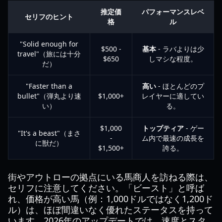
推定価
パフォーマンスレベ
セリフのヒント
格
ル
"Solid enough for
$500 -
基本
- ラバよりは少
travel"（旅には十分
$650
しマシな程度。
だ）
"Faster than a
高い
- ほとんどのプ
bullet"（弾丸より速
$1,000+
レイヤーに適してい
い）
る。
$1,000
トップティア
- ゲー
"It's a beast"（まさ
-
ム内で最速の成長を
に獣だ）
$1,500+
誇る。
街やアウトローの拠点にいる馬商人を訪ねる際は、
セリフに注意してください。「ビースト」と呼ば
れ、価格が高い馬（例：1,000ドルではなく1,200ド
ル）は、ほぼ間違いなく優れたステータスを持って
います。2026年のアップデートでは、速度とスタ