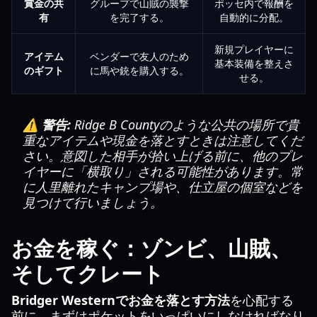
賞金の共
グループで山賊の襲撃
ポッセ内で報酬を
有
を完了する。
自動的に分配。
新規プレイヤーに
アイテム
ベンダーで友人のため
基本装備を整えさ
のギフト
に馬や銃を購入する。
せる。
⚠️ 警告:
Ridge B Countyのような公共の場所で貴
重なアイテムや現金を落とすときは注意してくだ
さい。意図した相手が拾い上げる前に、他のプレ
イヤーに「横取り」される可能性があります。常
に人里離れたキャンプ場や、仕立屋の個室などを
見つけて行いましょう。
お金を稼ぐ：ゾンビ、山賊、
そしてクレート
Bridger Westernでお金を落とす方法
を心配する
前に、まずはポケットをいっぱいにしなければなり