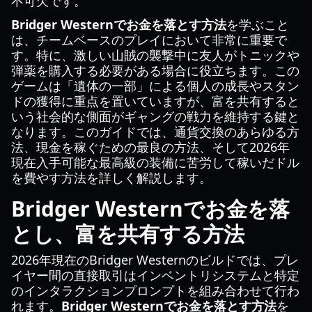
不可欠です。
Bridger Westernでお金を落とす方法
を学ぶこと
は、チームベースのプレイにおいて非常に重要で
す。特に、激しい山賊の襲撃中に友人がトニックや
弾薬を購入する必要がある場合に役立ちます。この
ゲームは「遺体の一部」による個人の成長やスタン
ドの獲得に重点を置いていますが、富を共有すると
いう社会的な側面がギャングの戦力を維持する鍵と
なります。このガイドでは、通貨交換のあらゆる方
法、現金を稼ぐための最良の方法、そして2026年
現在入手可能な最高級の装備に苦労して稼いだドル
を費やす方法を詳しく解説します。
Bridger Westernでお金を落
とし、富を共有する方法
2026年現在のBridger Westernのビルドでは、プレ
イヤー間の直接取引はインベントリシステムと特定
のインタラクションプロンプトを組み合わせて行わ
れます。
Bridger Westernでお金を落とす方法
を