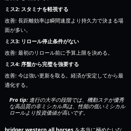
ミス2: スタミナを軽視する
改善: 長距離効率は瞬間速度より持久力で決まる場
面が多い。
ミス3: リロール停止条件がない
改善: 最初のリロール前に予算上限を決める。
ミス4: 序盤から完璧を強要する
改善: 今は強い更新を取る。経済が安定してから最
適化する。
Pro tip:
進行の大半の段階では、機動ステが優秀
な高品質の非ミシカル馬は、性能の低いミシカル
ロールより投資価値が高いです。
bridger western all horses
を本当に極めたいな