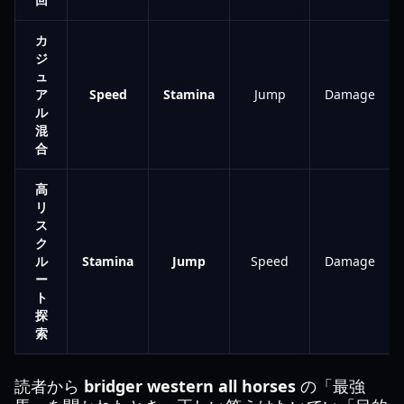
カ
ジ
ュ
ア
Speed
Stamina
Jump
Damage
ル
混
合
高
リ
ス
ク
ル
Stamina
Jump
Speed
Damage
ー
ト
探
索
読者から
bridger western all horses
の「最強