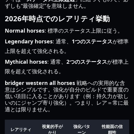
ずしも“最強確定”を意味しません。
2026年時点でのレアリティ挙動
Normal horses
: 標準のステータス上限に従う。
Legendary horses
: 通常、
1つのステータス
が標準
上限を超えて強化される。
Mythical horses
: 通常、
2つのステータス
が標準上
限を超えて強化される。
bridger western all horses
戦略への実用的な含
意はシンプルです。強化が自分のビルドで重要度の
低い項目に入ることがあります（例：持久力が欲し
いのにジャンプ寄り強化）。つまり、レア＝常に最
適とは限りません。
視覚的手が
強化パタ
性能面の信
レアリティ
かり
ーン
頼性