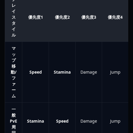
レ
イ
ス
優先度1
優先度2
優先度3
優先度4
タ
イ
ル
マ
ッ
プ
移
動/
Speed
Stamina
Damage
Jump
フ
ァ
ー
ム
一
般
PvE
Stamina
Speed
Damage
Jump
周
回