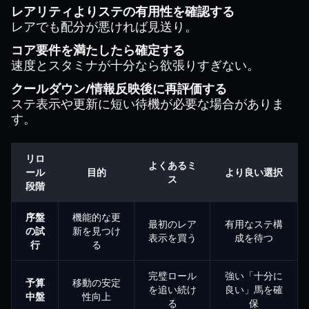
レアリティよりステの有用性を確認する
レアでも配分が悪ければ見送り。
コア要件を満たしたら確定する
速度とスタミナが十分なら欲張りすぎない。
クールダウン/情報反映後に再評価する
ステ表示や更新に短い待機が必要な場合がありま
す。
リロ
よくあるミ
ール
目的
より良い選択
ス
段階
序盤
機能的な更
最初のレア
有用なステ構
の試
新を見つけ
表示を買う
成を待つ
行
る
完璧ロール
強い「十分に
予算
移動の安定
を追い続け
良い」馬を確
中盤
性向上
る
保