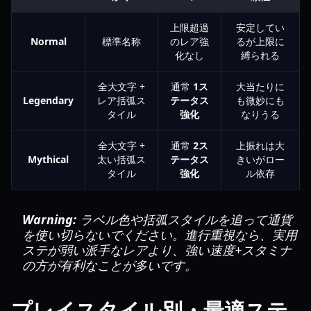
上限超過
安定してい
Normal
標準名称
のレア強
るが上限に
化なし
縛られる
全大文字 +
通常
1ス
大当たりに
Legendary
レア括弧ス
テータス
も微妙にも
タイル
強化
なりうる
全大文字 +
通常
2ス
上振れは大
Mythical
太い括弧ス
テータス
きいがロー
タイル
強化
ル依存
Warning:
ラベル色や括弧スタイルを追って通貨
を使い切らないでください。進行重視なら、実用
ステが弱い派手なレアより、強い速度+スタミナ
の方が有利なことが多いです。
プレイスタイル別・最適ステ