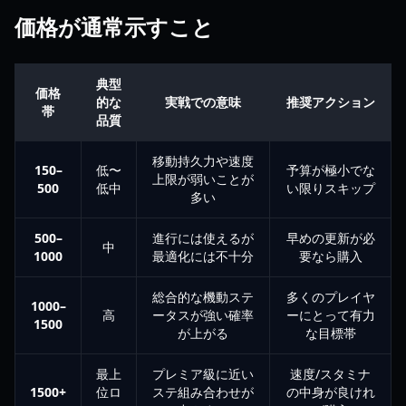
価格が通常示すこと
典型
価格
的な
実戦での意味
推奨アクション
帯
品質
移動持久力や速度
150–
低〜
予算が極小でな
上限が弱いことが
500
低中
い限りスキップ
多い
500–
進行には使えるが
早めの更新が必
中
1000
最適化には不十分
要なら購入
総合的な機動ステ
多くのプレイヤ
1000–
高
ータスが強い確率
ーにとって有力
1500
が上がる
な目標帯
最上
プレミア級に近い
速度/スタミナ
1500+
位ロ
ステ組み合わせが
の中身が良けれ