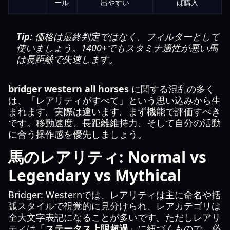
ール
出やすい
ば購入
Tip:
価格は最終判定ではなく、フィルターとして
使いましょう。1400+でもスタミナ適性が悪い馬
は長距離で失速します。
bridger western all horses
に関する混乱の多く
は、「レアリティがすべて」という思い込みから生
まれます。実際は違います。まず機能で評価すべき
です。移動速度、長距離維持力、そして自分の活動
に合う操作感を優先しましょう。
馬のレアリティ: Normal vs
Legendary vs Mythical
Bridger: Westernでは、レアリティは主に命名や括
弧スタイルで視覚的に見分けられ、レアカテゴリは
全大文字表記になることが多いです。ただしレアリ
ティは「
ステータス上限超過
」に紐づくもので、必