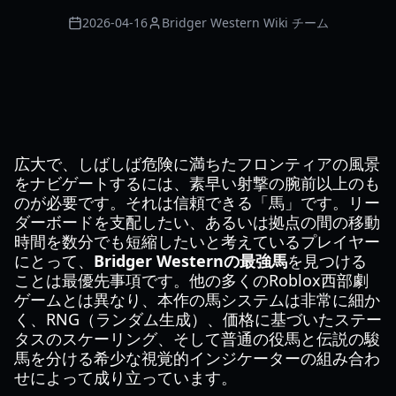
2026-04-16
Bridger Western Wiki チーム
広大で、しばしば危険に満ちたフロンティアの風景
をナビゲートするには、素早い射撃の腕前以上のも
のが必要です。それは信頼できる「馬」です。リー
ダーボードを支配したい、あるいは拠点の間の移動
時間を数分でも短縮したいと考えているプレイヤー
にとって、
Bridger Westernの最強馬
を見つける
ことは最優先事項です。他の多くのRoblox西部劇
ゲームとは異なり、本作の馬システムは非常に細か
く、RNG（ランダム生成）、価格に基づいたステー
タスのスケーリング、そして普通の役馬と伝説の駿
馬を分ける希少な視覚的インジケーターの組み合わ
せによって成り立っています。