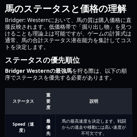
馬のステータスと価格の理解
Bridger: Westernにおいて、馬の質は購入価格に直
接反映されます。低価格帯で「掘り出し物」を見つ
けることも理論上は可能ですが、ゲームの計算式は
通常、馬の合計ステータス潜在能力を集計してコス
トを決定します。
ステータスの優先順位
Bridger Westernの最強馬
を狩る際は、以下の順
序でステータスを優先する必要があります。
重
ステータス
要
説明
度
最
馬の最高速度を決定します。戦闘
Speed（速
優
からの逃走や移動には高い速度が
度）
先
不可欠です。