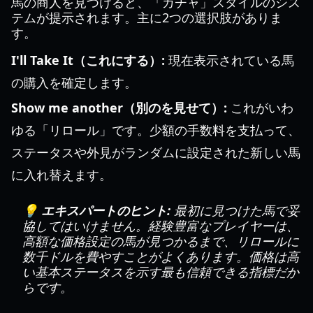
馬の商人を見つけると、「ガチャ」スタイルのシス
テムが提示されます。主に2つの選択肢がありま
す。
I'll Take It（これにする）:
現在表示されている馬
の購入を確定します。
Show me another（別のを見せて）:
これがいわ
ゆる「リロール」です。少額の手数料を支払って、
ステータスや外見がランダムに設定された新しい馬
に入れ替えます。
💡 エキスパートのヒント:
最初に見つけた馬で妥
協してはいけません。経験豊富なプレイヤーは、
高額な価格設定の馬が見つかるまで、リロールに
数千ドルを費やすことがよくあります。価格は高
い基本ステータスを示す最も信頼できる指標だか
らです。