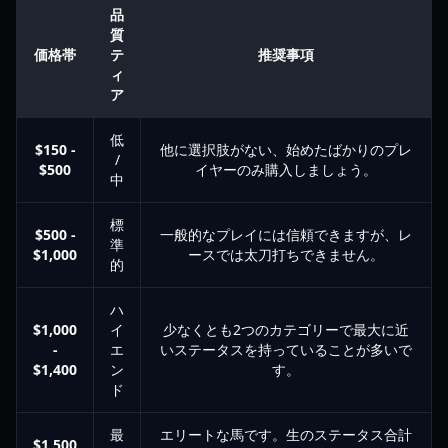
品
質
価格帯
テ
推奨事項
ィ
ア
低
$150 -
他に選択肢がない、始めたばかりのプレ
/
$500
イヤーのみ購入しましょう。
中
標
$500 -
一般的なプレイには信頼できますが、レ
準
$1,000
ースでは太刀打ちできません。
的
ハ
$1,000
イ
少なくとも2つのカテゴリーで最大に近
-
エ
いステータスを持っていることが多いで
$1,400
ン
す。
ド
最
エリートな馬です。生のステータス合計
$1,500