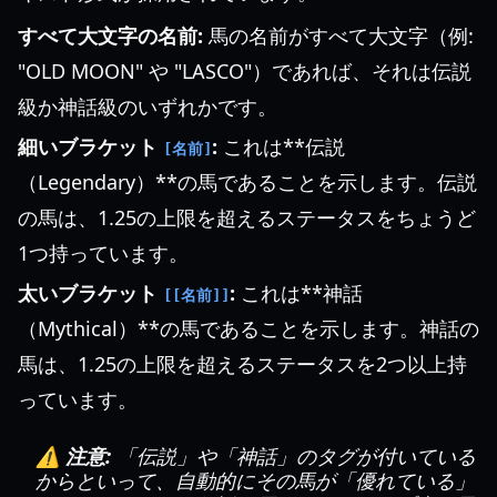
すべて大文字の名前:
馬の名前がすべて大文字（例:
"OLD MOON" や "LASCO"）であれば、それは伝説
級か神話級のいずれかです。
細いブラケット
:
これは**伝説
[名前]
（Legendary）**の馬であることを示します。伝説
の馬は、1.25の上限を超えるステータスをちょうど
1つ持っています。
太いブラケット
:
これは**神話
[[名前]]
（Mythical）**の馬であることを示します。神話の
馬は、1.25の上限を超えるステータスを2つ以上持
っています。
⚠️ 注意:
「伝説」や「神話」のタグが付いている
からといって、自動的にその馬が「優れている」