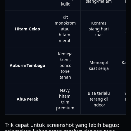
siang/malam
rea
kulit
Kit
monokrom
Kontras
In
Hitam Gelap
atau
siang hari
dis
hitam-
kuat
merah
Kemeja
krem,
Menonjol
Kari
Auburn/Tembaga
ponco
saat senja
so
tone
tanah
Navy,
Bisa terlalu
Vet
hitam,
Abu/Perak
terang di
rol
trim
indoor
premium
Trik cepat untuk screenshot yang lebih bagus: