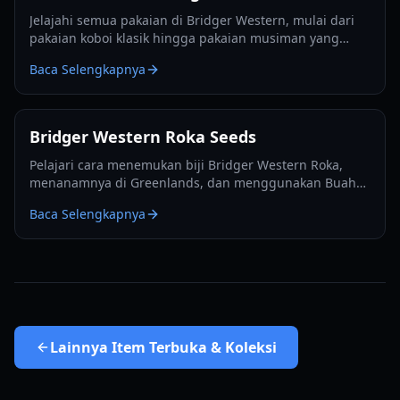
Jelajahi semua pakaian di Bridger Western, mulai dari
pakaian koboi klasik hingga pakaian musiman yang
unik, dan cara mendapatkannya untuk karakter Anda di
Baca Selengkapnya
tahun 2026.
Bridger Western Roka Seeds
Pelajari cara menemukan biji Bridger Western Roka,
menanamnya di Greenlands, dan menggunakan Buah
Rokakaka untuk trading Stand dan Kartu di tahun 2026.
Baca Selengkapnya
Lainnya
Item Terbuka & Koleksi