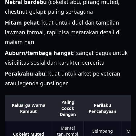
Netral berdebu
(cokelat abu, pirang muted,
chestnut gelap): paling serbaguna
Hitam pekat
: kuat untuk duel dan tampilan
lawman formal, tapi bisa meratakan detail di
malam hari
Auburn/tembaga hangat
: sangat bagus untuk
visibilitas sosial dan karakter bercerita
Perak/abu-abu
: kuat untuk arketipe veteran
atau legenda gunslinger
Paling
Keluarga Warna
Perilaku
Si
Cocok
Rambut
Pencahayaan
G
Dengan
Mantel
Seimbang
Mem
Cokelat Muted
tan, rompi