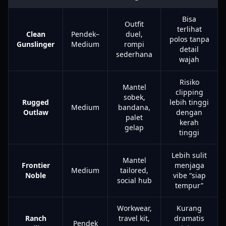
Bisa
Outfit
terlihat
Clean
Pendek–
duel,
polos tanpa
Gunslinger
Medium
rompi
detail
sederhana
wajah
Risiko
Mantel
clipping
sobek,
Rugged
lebih tinggi
Medium
bandana,
Outlaw
dengan
palet
kerah
gelap
tinggi
Lebih sulit
Mantel
Frontier
menjaga
Medium
tailored,
Noble
vibe “siap
social hub
tempur”
Workwear,
Kurang
Ranch
travel kit,
dramatis
Pendek