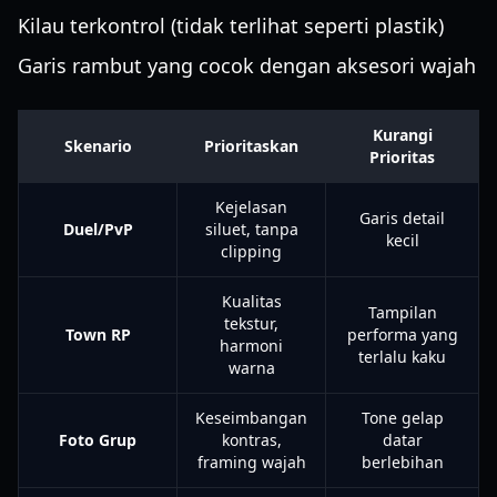
Kilau terkontrol (tidak terlihat seperti plastik)
Garis rambut yang cocok dengan aksesori wajah
Kurangi
Skenario
Prioritaskan
Prioritas
Kejelasan
Garis detail
Duel/PvP
siluet, tanpa
kecil
clipping
Kualitas
Tampilan
tekstur,
Town RP
performa yang
harmoni
terlalu kaku
warna
Keseimbangan
Tone gelap
Foto Grup
kontras,
datar
framing wajah
berlebihan