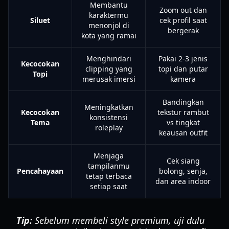
Membantu
Zoom out dan
karaktermu
Siluet
cek profil saat
menonjol di
bergerak
kota yang ramai
Menghindari
Pakai 2-3 jenis
Kecocokan
clipping yang
topi dan putar
Topi
merusak imersi
kamera
Bandingkan
Meningkatkan
Kecocokan
tekstur rambut
konsistensi
Tema
vs tingkat
roleplay
keausan outfit
Menjaga
Cek siang
tampilanmu
Pencahayaan
bolong, senja,
tetap terbaca
dan area indoor
setiap saat
Tip:
Sebelum membeli style premium, uji dulu