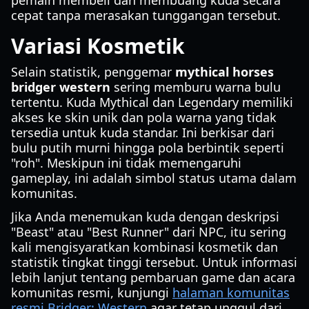
pemain membeli dan membuang kuda secara
cepat tanpa merasakan tunggangan tersebut.
Variasi Kosmetik
Selain statistik, penggemar
mythical horses
bridger western
sering memburu warna bulu
tertentu. Kuda Mythical dan Legendary memiliki
akses ke skin unik dan pola warna yang tidak
tersedia untuk kuda standar. Ini berkisar dari
bulu putih murni hingga pola berbintik seperti
"roh". Meskipun ini tidak memengaruhi
gameplay, ini adalah simbol status utama dalam
komunitas.
Jika Anda menemukan kuda dengan deskripsi
"Beast" atau "Best Runner" dari NPC, itu sering
kali mengisyaratkan kombinasi kosmetik dan
statistik tingkat tinggi tersebut. Untuk informasi
lebih lanjut tentang pembaruan game dan acara
komunitas resmi, kunjungi
halaman komunitas
resmi Bridger: Western
agar tetap unggul dari