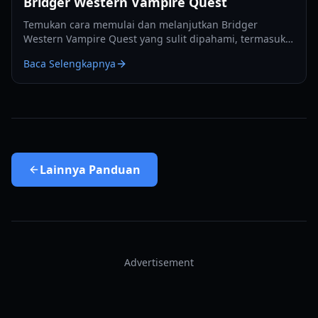
Bridger Western Vampire Quest
Temukan cara memulai dan melanjutkan Bridger
Western Vampire Quest yang sulit dipahami, termasuk
cara menjadi vampir sendiri dan menemukan spawn
Baca Selengkapnya
tersembunyi.
Lainnya
Panduan
Advertisement