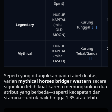
di
Spirit)
HURUF
KAPITAL
1 S
Kurung
Legendary
(misal:
me
Tunggal
[ ]
OLD
MOON)
HURUF
Kurung
2 S
KAPITAL
Mythical
Tebal/Ganda
me
(misal:
[[ ]]
LASCO)
Seperti yang ditunjukkan pada tabel di atas,
varian
mythical horses bridger western
secara
signifikan lebih kuat karena memungkinkan dua
atribut yang berbeda—seperti kecepatan dan
stamina—untuk naik hingga 1.35 atau lebih.