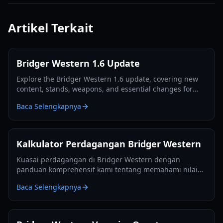
Artikel Terkait
Bridger Western 1.6 Update
Explore the Bridger Western 1.6 update, covering new
content, stands, weapons, and essential changes for
players in 2026.
Baca Selengkapnya
Kalkulator Perdagangan Bridger Western
Kuasai perdagangan di Bridger Western dengan
panduan komprehensif kami tentang memahami nilai
perdagangan, memanfaatkan Buah Rokakaka, dan
Baca Selengkapnya
membuat keputusan pertukaran yang tepat.