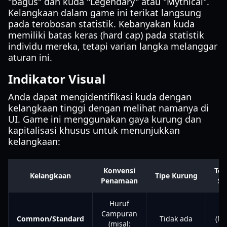
"bagus" dan kuda "Legendary" atau "Mythical".
Kelangkaan dalam game ini terikat langsung
pada terobosan statistik. Kebanyakan kuda
memiliki batas keras (hard cap) pada statistik
individu mereka, tetapi varian langka melanggar
aturan ini.
Indikator Visual
Anda dapat mengidentifikasi kuda dengan
kelangkaan tinggi dengan melihat namanya di
UI. Game ini menggunakan gaya kurung dan
kapitalisasi khusus untuk menunjukkan
kelangkaan:
Konvensi
Ter
Kelangkaan
Tipe Kurung
Penamaan
St
Huruf
Campuran
Common/Standard
Tidak ada
(Ma
(misal: