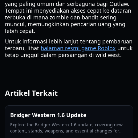
yang paling umum dan serbaguna bagi Outlaw.
Tempat ini menyediakan akses cepat ke dataran
terbuka di mana zombie dan bandit sering
muncul, memungkinkan pencarian uang yang
lebih cepat.
Untuk informasi lebih lanjut tentang pembaruan
terbaru, lihat
halaman resmi game Roblox
untuk
tetap unggul dalam persaingan di wild west.
Artikel Terkait
Bridger Western 1.6 Update
Explore the Bridger Western 1.6 update, covering new
content, stands, weapons, and essential changes for
players in 2026.