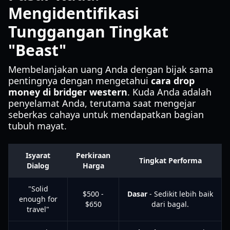
Mengidentifikasi
Tunggangan Tingkat
"Beast"
Membelanjakan uang Anda dengan bijak sama
pentingnya dengan mengetahui
cara drop
money di bridger western
. Kuda Anda adalah
penyelamat Anda, terutama saat mengejar
seberkas cahaya untuk mendapatkan bagian
tubuh mayat.
Isyarat
Perkiraan
Tingkat Performa
Dialog
Harga
"Solid
$500 -
Dasar
- Sedikit lebih baik
enough for
$650
dari bagal.
travel"