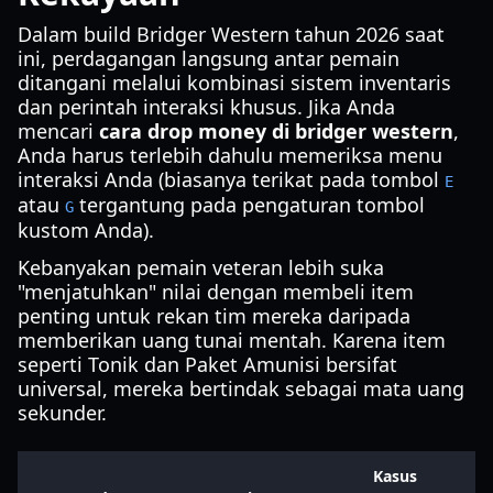
Dalam build Bridger Western tahun 2026 saat
ini, perdagangan langsung antar pemain
ditangani melalui kombinasi sistem inventaris
dan perintah interaksi khusus. Jika Anda
mencari
cara drop money di bridger western
,
Anda harus terlebih dahulu memeriksa menu
interaksi Anda (biasanya terikat pada tombol
E
atau
tergantung pada pengaturan tombol
G
kustom Anda).
Kebanyakan pemain veteran lebih suka
"menjatuhkan" nilai dengan membeli item
penting untuk rekan tim mereka daripada
memberikan uang tunai mentah. Karena item
seperti Tonik dan Paket Amunisi bersifat
universal, mereka bertindak sebagai mata uang
sekunder.
Kasus