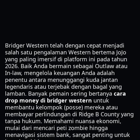
Bridger Western telah dengan cepat menjadi
salah satu pengalaman Western bertema JoJo
yang paling imersif di platform ini pada tahun
2026. Baik Anda bermain sebagai Outlaw atau
In-law, mengelola keuangan Anda adalah
penentu antara menunggangi kuda jantan
legendaris atau terjebak dengan bagal yang
lamban. Banyak pemain sering bertanya
cara
drop money di bridger western
untuk
membantu kelompok (posse) mereka atau
membayar perlindungan di Ridge B County yang
tanpa hukum. Memahami nuansa ekonomi,
mulai dari mencari peti zombie hingga
menavigasi sistem bank, sangat penting untuk