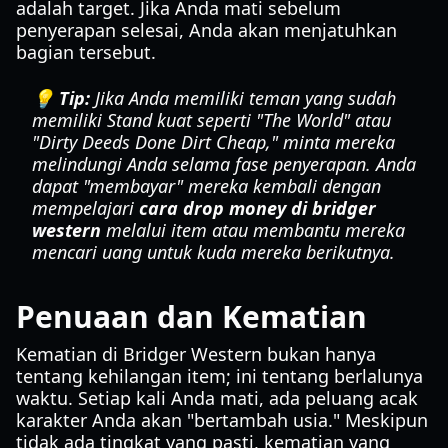
adalah target. Jika Anda mati sebelum
penyerapan selesai, Anda akan menjatuhkan
bagian tersebut.
💡 Tip:
Jika Anda memiliki teman yang sudah
memiliki Stand kuat seperti "The World" atau
"Dirty Deeds Done Dirt Cheap," minta mereka
melindungi Anda selama fase penyerapan. Anda
dapat "membayar" mereka kembali dengan
mempelajari
cara drop money di bridger
western
melalui item atau membantu mereka
mencari uang untuk kuda mereka berikutnya.
Penuaan dan Kematian
Kematian di Bridger Western bukan hanya
tentang kehilangan item; ini tentang berlalunya
waktu. Setiap kali Anda mati, ada peluang acak
karakter Anda akan "bertambah usia." Meskipun
tidak ada tingkat yang pasti, kematian yang