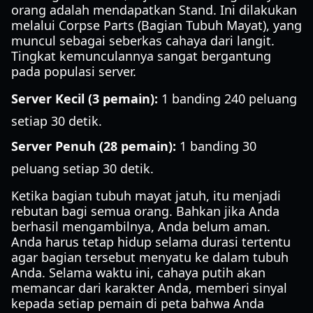
orang adalah mendapatkan Stand. Ini dilakukan
melalui Corpse Parts (Bagian Tubuh Mayat), yang
muncul sebagai seberkas cahaya dari langit.
Tingkat kemunculannya sangat bergantung
pada populasi server.
Server Kecil (3 pemain):
1 banding 240 peluang
setiap 30 detik.
Server Penuh (28 pemain):
1 banding 30
peluang setiap 30 detik.
Ketika bagian tubuh mayat jatuh, itu menjadi
rebutan bagi semua orang. Bahkan jika Anda
berhasil mengambilnya, Anda belum aman.
Anda harus tetap hidup selama durasi tertentu
agar bagian tersebut menyatu ke dalam tubuh
Anda. Selama waktu ini, cahaya putih akan
memancar dari karakter Anda, memberi sinyal
kepada setiap pemain di peta bahwa Anda