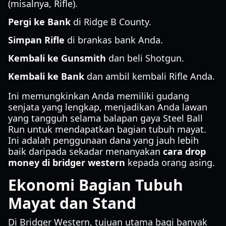
(misalnya, Rifle).
Pergi ke Bank
di Ridge B County.
Simpan Rifle
di brankas bank Anda.
Kembali ke Gunsmith
dan beli Shotgun.
Kembali ke Bank
dan ambil kembali Rifle Anda.
Ini memungkinkan Anda memiliki gudang
senjata yang lengkap, menjadikan Anda lawan
yang tangguh selama balapan gaya Steel Ball
Run untuk mendapatkan bagian tubuh mayat.
Ini adalah penggunaan dana yang jauh lebih
baik daripada sekadar menanyakan
cara drop
money di bridger western
kepada orang asing.
Ekonomi Bagian Tubuh
Mayat dan Stand
Di Bridger Western, tujuan utama bagi banyak