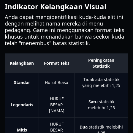
Indikator Kelangkaan Visual
Anda dapat mengidentifikasi kuda-kuda elit ini
dengan melihat nama mereka di menu
pedagang. Game ini menggunakan format teks
khusus untuk menandakan bahwa seekor kuda
telah "menembus" batas statistik.
Peningkatan
Kelangkaan
Format Teks
Statistik
Tidak ada statistik
Standar
Huruf Biasa
yang melebihi 1,25
HURUF
Satu
statistik
Legendaris
BESAR
melebihi 1,25
[NAMA]
HURUF
Dua
statistik melebihi
Mitis
BESAR
1,25