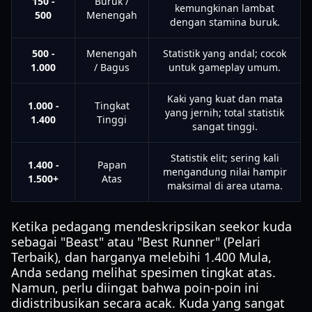
150 -
Buruk /
kemungkinan lambat
500
Menengah
dengan stamina buruk.
500 -
Menengah
Statistik yang andal; cocok
1.000
/ Bagus
untuk gameplay umum.
Kaki yang kuat dan mata
1.000 -
Tingkat
yang jernih; total statistik
1.400
Tinggi
sangat tinggi.
Statistik elit; sering kali
1.400 -
Papan
mengandung nilai hampir
1.500+
Atas
maksimal di area utama.
Ketika pedagang mendeskripsikan seekor kuda
sebagai "Beast" atau "Best Runner" (Pelari
Terbaik), dan harganya melebihi 1.400 Mula,
Anda sedang melihat spesimen tingkat atas.
Namun, perlu diingat bahwa poin-poin ini
didistribusikan secara acak. Kuda yang sangat