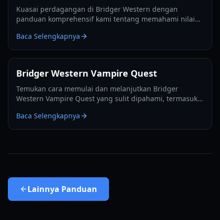
Kuasai perdagangan di Bridger Western dengan
panduan komprehensif kami tentang memahami nilai
perdagangan, memanfaatkan Buah Rokakaka, dan
Baca Selengkapnya
membuat keputusan pertukaran yang tepat.
Bridger Western Vampire Quest
Temukan cara memulai dan melanjutkan Bridger
Western Vampire Quest yang sulit dipahami, termasuk
cara menjadi vampir sendiri dan menemukan spawn
Baca Selengkapnya
tersembunyi.
Lainnya
Panduan