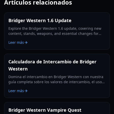
Artículos relacionados
Bridger Western 1.6 Update
Explore the Bridger Western 1.6 update, covering new
content, stands, weapons, and essential changes for
players in 2026.
Leer más
Calculadora de Intercambio de Bridger
Western
Domina el intercambio en Bridger Western con nuestra
guía completa sobre los valores de intercambio, el uso
de la Fruta Rokakaka y la toma de decisiones
Leer más
informadas.
Bridger Western Vampire Quest