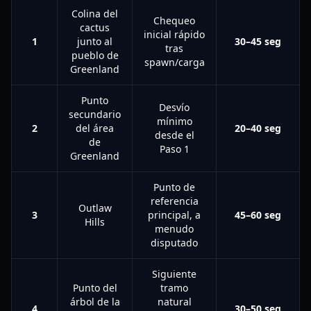
Colina del
Chequeo
cactus
inicial rápido
1
junto al
30–45 seg
tras
pueblo de
spawn/carga
Greenland
Punto
Desvío
secundario
mínimo
2
del área
20–40 seg
desde el
de
Paso 1
Greenland
Punto de
referencia
Outlaw
3
principal, a
45–60 seg
Hills
menudo
disputado
Siguiente
Punto del
tramo
árbol de la
natural
4
30–50 seg