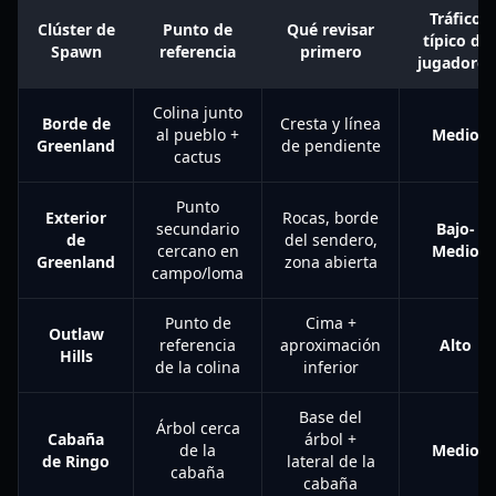
Tráfico
Clúster de
Punto de
Qué revisar
típico de
Spawn
referencia
primero
jugadores
Colina junto
Borde de
Cresta y línea
al pueblo +
Medio
Greenland
de pendiente
cactus
Punto
Exterior
Rocas, borde
secundario
Bajo-
de
del sendero,
cercano en
Medio
Greenland
zona abierta
campo/loma
Punto de
Cima +
Outlaw
referencia
aproximación
Alto
Hills
de la colina
inferior
Base del
Árbol cerca
Cabaña
árbol +
de la
Medio
de Ringo
lateral de la
cabaña
cabaña