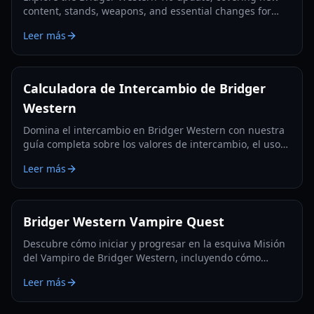
content, stands, weapons, and essential changes for
players in 2026.
Leer más
Calculadora de Intercambio de Bridger
Western
Domina el intercambio en Bridger Western con nuestra
guía completa sobre los valores de intercambio, el uso
de la Fruta Rokakaka y la toma de decisiones
Leer más
informadas.
Bridger Western Vampire Quest
Descubre cómo iniciar y progresar en la esquiva Misión
del Vampiro de Bridger Western, incluyendo cómo
convertirte en vampiro y encontrar apariciones ocultas.
Leer más