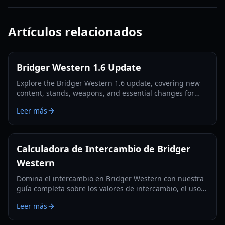
Artículos relacionados
Bridger Western 1.6 Update
Explore the Bridger Western 1.6 update, covering new
content, stands, weapons, and essential changes for
players in 2026.
Leer más
Calculadora de Intercambio de Bridger
Western
Domina el intercambio en Bridger Western con nuestra
guía completa sobre los valores de intercambio, el uso
de la Fruta Rokakaka y la toma de decisiones
Leer más
informadas.