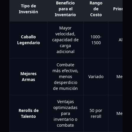
Beneficio
Rango
Tipo de
para el
de
Prioridad
Inversión
Inventario
Costo
Mayor
velocidad,
Caballo
1000-
capacidad de
Alta
Legendario
1500
carga
adicional
Combate
más efectivo,
Mejores
menos
Variado
Media
Armas
desperdicio
de munición
Ventajas
optimizadas
Rerolls de
50 por
para
Media
Talento
reroll
inventario o
combate