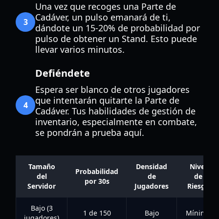
Una vez que recoges una Parte de
Cadáver, un pulso emanará de ti,
3
dándote un 15-20% de probabilidad por
pulso de obtener un Stand. Esto puede
llevar varios minutos.
Defiéndete
Espera ser blanco de otros jugadores
que intentarán quitarte la Parte de
4
Cadáver. Tus habilidades de gestión de
inventario, especialmente en combate,
se pondrán a prueba aquí.
Tamaño
Densidad
Nivel
Probabilidad
del
de
de
por 30s
Servidor
Jugadores
Riesgo
Bajo (3
1 de 150
Bajo
Mínimo
jugadores)