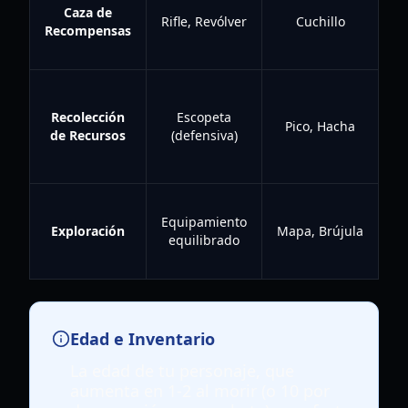
Caza de
Rifle, Revólver
Cuchillo
Recompensas
Po
Recolección
Escopeta
Pico, Hacha
de Recursos
(defensiva)
Equipamiento
Exploración
Mapa, Brújula
equilibrado
Ag
Edad e Inventario
La edad de tu personaje, que
aumenta en 1-2 al morir (o 10 por