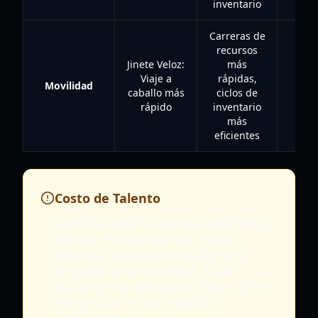
inventario
Carreras de
recursos
Jinete Veloz:
más
Viaje a
rápidas,
Movilidad
50
caballo más
ciclos de
rápido
inventario
más
eficientes
Costo de Talento
Mientras que tu primera elección de
talento es gratuita, los rerolls o
talentos adicionales posteriores
costarán 50 de moneda. Elige
sabiamente, aunque los talentos no
son permanentes y pueden
cambiarse.