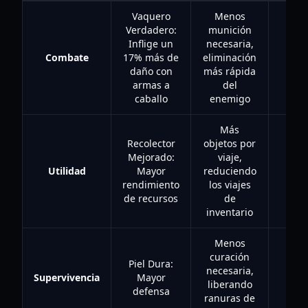
Vaquero
Menos
Verdadero:
munición
Inflige un
necesaria,
Combate
17% más de
eliminación
50
daño con
más rápida
armas a
del
caballo
enemigo
Más
Recolector
objetos por
Mejorado:
viaje,
Utilidad
Mayor
reduciendo
50
rendimiento
los viajes
de recursos
de
inventario
Menos
curación
Piel Dura:
necesaria,
Supervivencia
Mayor
50
liberando
defensa
ranuras de