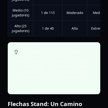
Medio (10
1 de 115
Moderado
Medio
jugadores)
Alto (25
1 de 40
Alto
Extremo
jugadores)
Si ya tienes un Stand, no puedes
recoger una Parte de Cadáver.
Primero debes restablecer tu Stand
actual, ya sea borrando tu personaje
u obteniendo una planta específica
mediante la pesca y dándosela a la
Bruja.
Flechas Stand: Un Camino