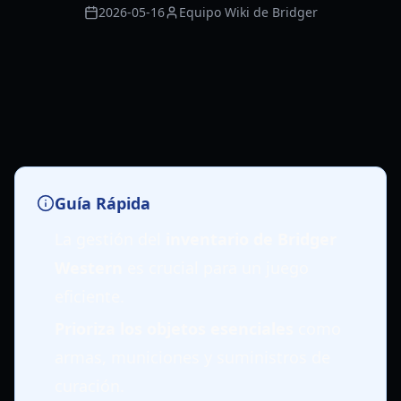
2026-05-16
Equipo Wiki de Bridger
Guía Rápida
La gestión del
inventario de Bridger
Western
es crucial para un juego
eficiente.
Prioriza los objetos esenciales
como
armas, municiones y suministros de
curación.