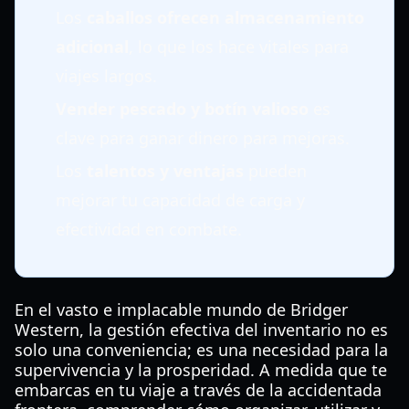
Los
caballos ofrecen almacenamiento
adicional
, lo que los hace vitales para
viajes largos.
Vender pescado y botín valioso
es
clave para ganar dinero para mejoras.
Los
talentos y ventajas
pueden
mejorar tu capacidad de carga y
efectividad en combate.
En el vasto e implacable mundo de Bridger
Western, la gestión efectiva del inventario no es
solo una conveniencia; es una necesidad para la
supervivencia y la prosperidad. A medida que te
embarcas en tu viaje a través de la accidentada