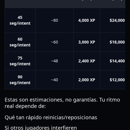
45
~80
4,000 XP
$24,000
seg/intent
60
~60
3,000 XP
$18,000
seg/intent
75
~48
2,400 XP
$14,400
seg/intent
90
~40
2,000 XP
$12,000
seg/intent
Estas son estimaciones, no garantías. Tu ritmo
real depende de:
Qué tan rápido reinicias/reposicionas
Si otros jugadores interfieren