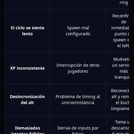
ring
Reconfirm
de
El ciclo se siente
Spawn mal
inmediato 
lento
configurado
punto de
spawn co
el NPC
Muévete 
Interrupción de otros
un servido
XP inconsistente
jugadores
más
tranquilo
Reconecta 
Desincronización
Problema de timing al
alt y reinic
del alt
unirse/instancia
el bucle
limpiamen
Toma un
Demasiados
Deriva de inputs por
descanso d
intentos fallidos
fatiga
5 minutos 