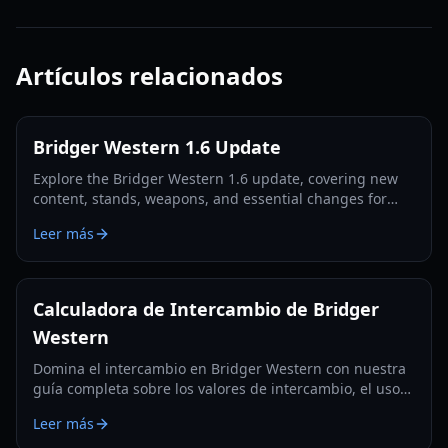
Artículos relacionados
Bridger Western 1.6 Update
Explore the Bridger Western 1.6 update, covering new
content, stands, weapons, and essential changes for
players in 2026.
Leer más
Calculadora de Intercambio de Bridger
Western
Domina el intercambio en Bridger Western con nuestra
guía completa sobre los valores de intercambio, el uso
de la Fruta Rokakaka y la toma de decisiones
Leer más
informadas.