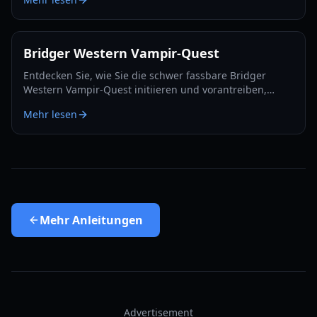
fundierten Tausch-Entscheidungen.
Bridger Western Vampir-Quest
Entdecken Sie, wie Sie die schwer fassbare Bridger
Western Vampir-Quest initiieren und vorantreiben,
einschließlich wie Sie selbst zum Vampir werden und
Mehr lesen
versteckte Spawns finden.
Mehr
Anleitungen
Advertisement