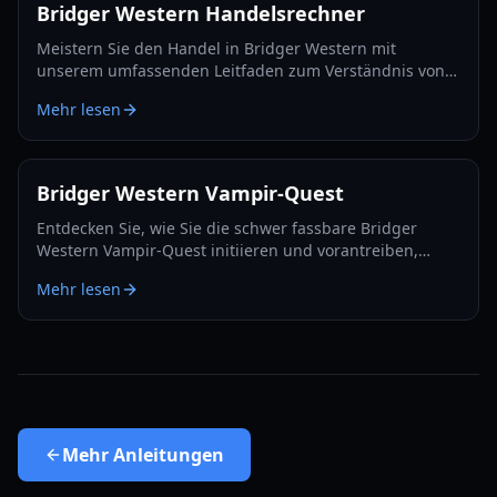
Bridger Western Handelsrechner
Meistern Sie den Handel in Bridger Western mit
unserem umfassenden Leitfaden zum Verständnis von
Handelswerten, der Nutzung der Rokakaka-Frucht und
Mehr lesen
fundierten Tausch-Entscheidungen.
Bridger Western Vampir-Quest
Entdecken Sie, wie Sie die schwer fassbare Bridger
Western Vampir-Quest initiieren und vorantreiben,
einschließlich wie Sie selbst zum Vampir werden und
Mehr lesen
versteckte Spawns finden.
Mehr
Anleitungen