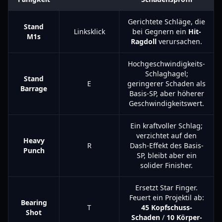
Gerichtete Schläge, die
Stand
Linksklick
bei Gegnern ein
Hit-
M1s
Ragdoll
verursachen.
Hochgeschwindigkeits-
Schlaghagel;
Stand
E
geringerer Schaden als
Barrage
Basis-SP, aber höherer
Geschwindigkeitswert.
Ein kraftvoller Schlag;
verzichtet auf den
Heavy
R
Dash-Effekt des Basis-
Punch
SP, bleibt aber ein
solider Finisher.
Ersetzt Star Finger.
Feuert ein Projektil ab:
Bearing
T
45 Kopfschuss-
Shot
Schaden
/
10 Körper-