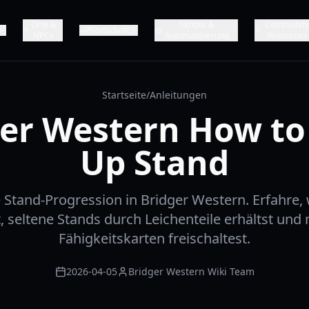
Orte &
Skripte &
Communit
Fortschritt
NPCs
Automatisierung
Resources
Startseite
/
Anleitungen
er Western How to
Up Stand
 Stand-Progression in Bridger Western. Erfahre, 
t, seltene Stands durch Leichenteile erhältst und
Fähigkeitskarten freischaltest.
2026-04-05
Bridger Western Wiki Team