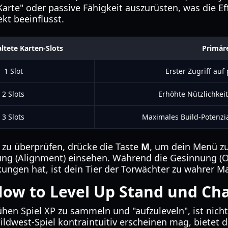
 "Karte" oder passive Fähigkeit auszurüsten, was die E
kt beeinflusst.
ltete Karten-Slots
Primäre
1 Slot
Erster Zugriff auf
2 Slots
Erhöhte Nützlichkei
3 Slots
Maximales Build-Potenzi
 zu überprüfen, drücke die Taste
M
, um dein Menü zu
nung (Alignment) einsehen. Während die Gesinnung (Ou
ngen hat, ist dein Tier der Torwächter zu wahrer M
ow to Level Up Stand und Cha
ühen Spiel XP zu sammeln und "aufzuleveln", ist nich
ildwest-Spiel kontraintuitiv erscheinen mag, bietet 