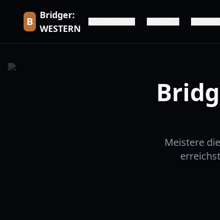
Bridger:
B
Anleitungen
Stands
Waffen
WESTERN
Bridg
Meistere die
erreichs