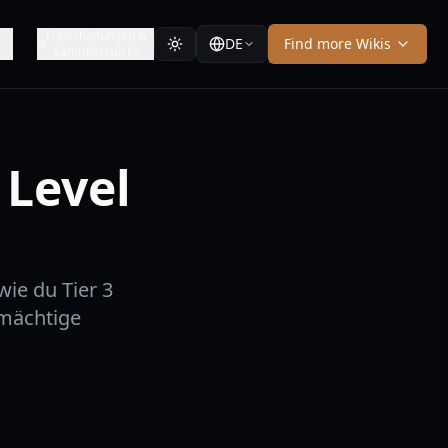
y
Freischaltungen &
DE
Find more Wikis
Sammlerstücke
 Level
wie du Tier 3
 mächtige