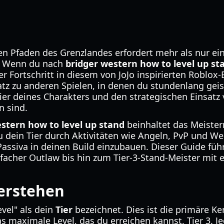
en Pfaden des Grenzlandes erfordert mehr als nur ei
s. Wenn du nach
bridger western how to level up st
 Fortschritt in diesem von JoJo inspirierten Roblox-E
tz zu anderen Spielen, in denen du stundenlang geist
ier deines Charakters und den strategischen Einsatz
n sind.
stern how to level up stand
beinhaltet das Meister
u dein Tier durch Aktivitäten wie Angeln, PvP und We
Passiva in deinen Build einzubauen. Dieser Guide führ
nfacher Outlaw bis hin zum Tier-3-Stand-Meister mit
verstehen
evel" als dein
Tier
bezeichnet. Dies ist die primäre K
as maximale Level, das du erreichen kannst, Tier 3. Je