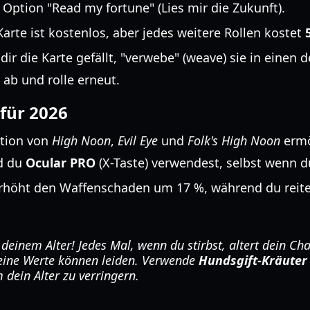
Option "Read my fortune" (Lies mir die Zukunft).
Karte ist kostenlos, aber jedes weitere Rollen kostet
ir die Karte gefällt, "verwebe" (weave) sie in einen d
 ab und rolle erneut.
 für 2026
tion von
High Noon
,
Evil Eye
und
Folk's High Noon
ermö
nd du
Ocular PRO
(X-Taste) verwendest, selbst wenn du 
höht den Waffenschaden um 17 %, während du reitest
 deinem Alter! Jedes Mal, wenn du stirbst, altert dein Cha
eine Werte können leiden. Verwende
Hundsgift-Kräuter
dein Alter zu verringern.